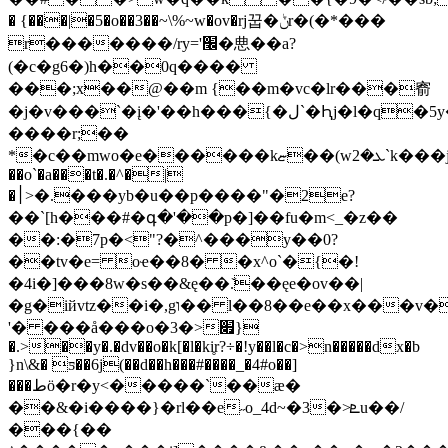
� {���|�5�o��3��~\%~w�ov�rj꿉�ݨr�(�*���
r�������/ry='׬�㤟��a?
(�c�g6�)h��0q����
���;x��@��m {��m�vc�lr���窬
�j�v���`�į�'��h���{�لˋ�Ԧj�l�q�5y�\�u*�'&���fl��.?
����r;��
*�c��mwo�e������kޏ��(wܥ�2`k���j��<����@��.od�n������ݵatq�k0�ry�~k�s��2��
��o`�a���t�.�^�|
�׀>�.���yb�u��p����
"�2e?
��`[h���#�գ�'��p�]��fu�m<_�z��
��:�7p�<"?�^���y��0?
��tv�e= oҽ��8� �x^o`�{�!
�4i�]���8w�s��&ę��.̌��ęe�ov��|
�g�iйvtz��i�,gו�� l��8��e��x���v�x�o����6!g�7��>�����'�e�x���x-
'� ���å���o�3�>׏}
�.>��y�.�dv��o�k[�l�ki̥r?÷�!y��l�c�>n�����dx�b
}n\&� ƽ��6j(��d��h���#����_�4#o��]
���طӧ�r�y<�����`��ӕ�
��&�i����}�rl��e˶o_4d~�3�>ܧu��/
���{��