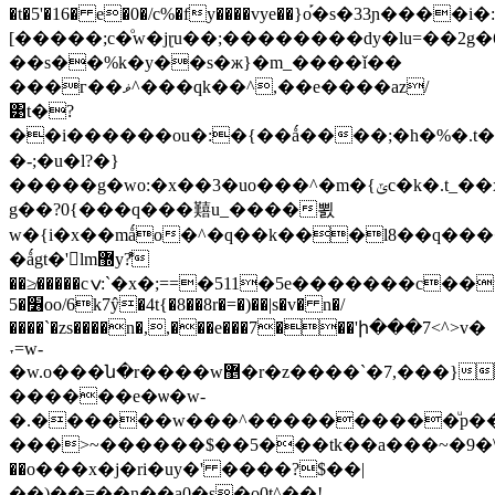
�t�5'�16� e�0�/c%�fy����vye��}o֡�s�33ɲ����i�:
[�����;c�ͦw�jɽu��;��������dy�lu=��2g�ܒ6x8`��]llh[�vc�j;}
��s��%k�y��s�ж}�m_����ǐ��
���г��ޥ^���qk��^,��e����az/
͹t�?
��i������ou�:�{��ǻ����;�h�%�.t�
�-;�u�l?�}
�����g�wo:�x��3�uo���^�m�{ݶc�k�.t_��xw�ܱ�5[�u�>�h�*�
g��?0{���q���囏u_����뾠
w�{i�x��mǻo�^�q��k���l8��q���
�ǻgt�'lm޽y?͌
��≱�����cݍ:`�x�;==�511�5e�������c��u�fu���
׶�5oo/6k7ŷ�4t{�8��8r�=�)��|s�v� n�/
����`�zs����n�,,���e���7���'ի���7<^>v�
˕=w-
�w.o���ն�r����w޵�r�z����`�7,���}
������e�ѡ�w-
�.������w���^����������ͧp��
���>~������$��5���tk��a���~�9�\�k
��o���x�j�ri�uy�' ����?$��|
��)��=��n��a0�s�o0t^��!