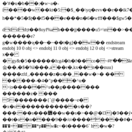
�'#�u�b��;�
w~a�-
i����w��kt�5:�$_��\yq�evv��e��ik7�y
h��*�5�$ʈ��f5���e���n�6�wfff���$gw5�
ddddҭt��8oyf%ab���jj����u5=\m��>
������e?
g�w����ϗ��~�~��t�g]��w�� endstream
endobj 10 0 obj <> endobj 11 0 obj <> endobj 12 0 obj <>stream
x��
�gy&�5������h:g4�h�ȓ��co�~#۲��$k61
숰��,�$�%l���,a��r�,kx��n��nuu}
����zfd˲,�����z�u��_��w�>� ��
�����-�4�"p���^u�
>|o�����^s��g�������
������z� ���
5�������{`@����~e�
�x�o�����������x��?
���:��s���߻��w��s�>��@�l3j�9��ý�o�?
��t�o�n����9��/o\��������#��
��'�=����*p��w�є<�i����6` h;�w�?