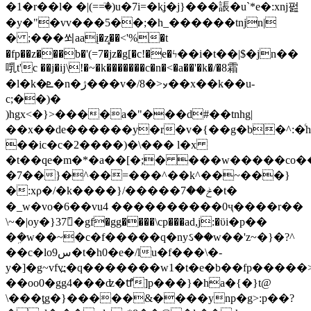
�1�r��l� �|(==ٙ�)u�7i=�kʝ�j}���䛫�u`*e�:xnj펊
�y�"�vv���5��;�h_������tnjn|
� ;���쐬aaį�z̻��<'%�t
�fp��z���b�'(=7�jz�g[�c!�e�ϟ��i�t��|$�jn��
啂t'c ��j�ĳ\!�~�k�������c�n�<�a��'�k�/�8霜
�l�k�ܧ�n�ژ���v�/𐽀<�8��x��k��u-
c;��)�
)hgx<�}>����a�"���d#��tnhg|
��x��de������y�r�v�{��g�b�^:�ͨhc
��ic�c�2����)�\��� l�x
�t��qe�m�*�a��[�;� ���w�����co��
�7��}�^��=���^��k^��~���}
�:xρ�/�k����}/�����ݲ��7�t�
�_w�vo�6��vu4 ����������0ҷ����r��
\~�|oy�}37ܺ�gf�gg����\cp���ad,j:�ϋi�p��
�ܹ�w��~�c�f�����q�nyઽ��w��'z~�}�?^
��c�lo9س�t�h0�e�/lu�f���\�-
y�]�g~vfv߽:�q�������w1�t�e�b��fp�����>��ݝ��{��[�v��,���=\8���~�r�`��\�2{ϟ}k3�j��{�u��:0
��oo0�gg4���ʣ�ꝷ]p���}�ha�{�}t@
\���ţg�}�����&����ynp�g>:p��?