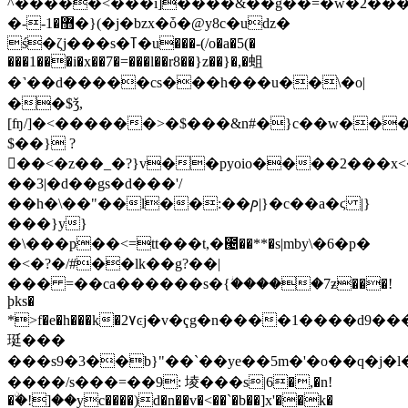
^�����<���i]����&��g��=�w�2����
�--޻�1�}(�j�bzx�ȱ�@y8c�uǳ�
ś�ζj���s�ߠ�u���-(/o�a�5(�
���1���i�x��7�=���l��r8��}z��}�,�蛆
�˺��d�����cs���h���u��\�o|
��$ǯ,
[ʩ/]�<������>�$���&n#�}c��w���
$��} ?
�َ�<�z��_�?}v��pyoio����2���x<
��3|�d��gs�d���'/
��h�\��"��l��:��ⳏ|}�c��a�ϛ |}
���}y}
�\���p��<=tt���t,�౤��**�s|mby\�6�p�
�<�?�/#��lk��g?��|
��� =��ca������s�
{ؗ�����7ƶ���!
þks�
*>f�e�h���k�2٧ͼj�v�ҁg�n����1����d9�����
珽���
���s9�3��b}"��`��ye��5m�'�o��q�j�l�
����/s���=��9: 堎���s|6�,�n!
�ۨ�!]��yc����)d�n��v�<��`�b��]x'��k�