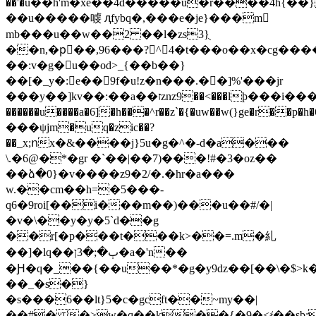
��'�u��h'm�xe��4d�����u�r����4h{��
��u�����㗔 ԯfybq�,���e�je}���m𺡲
mb���u��w��2 ��l�zs3}ֻ
��n,�pْ��,96���?^4�t���o��x�cg���
��:v�g�u��od>_{��b��
}
��[�_y�:e�� 9f�u!z�n���.��]%'���jr
���y��]kv��:��a��זznz9��<���lϸ���i���i5��<~�t�խr��_�x�����k�f^�x,h�6xg�v�j�
������u����a�6]�h���^r��z`�{�uw��w(}ge�r��p
���ψjm�uq�zic��?
��_x;ոx�&����j}5u�g�^�-d�a���
\.�6@�*�gr �`��|��7)���!#�3�oz��
��ձ�0}�v����z9�2/�.�hr�a���
w.��cm��h=�5���-
q6�9roi[��i���m��)���u��#/�|
�v�\��y�y�5`d��g
��r[�p���t���k>��=.m�糺
��]�lq��ٻ�;�3ן�a�'n��
�Ԩ�q�_��{��u��*�g�y9ǳ��[��\�$>k�
��_�s�}
�s���6��lt}5�c�gcft��~my��|
��#� �>w�q��k��{�9�<҂��sb;|