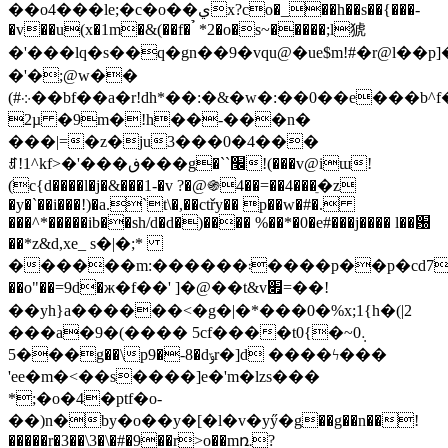
��o4���le;�c�o��يx?co�_��h��s��{���-
�v��
u(x�1m�&(��f� ̉ *2�o�s~�����;l猇
�'���lq�s��q�gn��9�vqu@�ue$m!#�r@l��p]
�'�;@w��
(#܀��bf��a�r!dh*��:�&�w�:��0��e���b^f��0d]yr�h]�-
2µ �9m�!h��-���n�
���|=�z�ju3���0�4���
ꀵ!1^kf>�'���ڧ���g�``׬!(���v@iɯ!
(c{d����l�j�&���1-�v ?�@֍4��=��4���ֵ�z
�y�`��i���!)�a.`t\�,��ctřy�� p��w�#�.
���^*�����ib��sh/d�d�)���� %��*�0�e#���j���� l��԰
��*z&d,xe_ s�|�;*
������m:������܃����p��p�cd7&i,f�к�ph/
��o"��=9d�ж�f��' ]�@��t&v׏=��!
��yh}a������<�g�|�*���0�%x;1{h�(|2
���a�9�(���� 5cf����t0܉0~�}
���5g��\p9�-8�dݹr�]d ����ϟ���
'ee�m�<��s����]e�'m�lzs���
*;�o�4�ptf�o-
��)n�by�o��y�[�l�v�yӳ�g��g��n��!
�����r�3��\3�\�#�9��r>o��mռ܄?