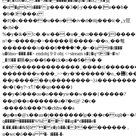
�{�xnb�b;::��~$�r�����(��$�qo�/}�ix;k�贪
�n̔�gks���ʱլr���'�3�[-y����]u��h�
�b�3���z
�#]�c�����u��o��rv�d�tŭj���ϊc�ۅy㞐
�cbè�
%�y�ik�!c�.�w��.�u�_�ct����ѯl����
n^�~����ƿ�>�����폯����>��o_��훿
�������/o���ݛ�?����6�~�ia #�d���
u�6tno~���.��
> endobj 9 0 obj <>stream x�}�ɋ^9f�~�\v/
_�!0�� �聮�pe��6��i:k�o��$�t� �
e�b�������������_����t{�������
�������w���_>>�y�'������ˇ�o_�޽{���������·�?
��p������ϗ��������~}z��������x
�r�{�y?~x؟?�|�qo����}
��y�ô���oo�o���yw��w���{�����?
��q0��o������a�?�e(@ 2�c�
-����&���!%�chhw��a
�p�n�@x��au�j�������̈lϼ�:��e�xqҋ�<�/
q����������%%l ��^��ap�*d����e�
�.��,��n�&$[b "� e�yh��c�߈�����̷��� ,
u�wc�ό��a�- )���-�-