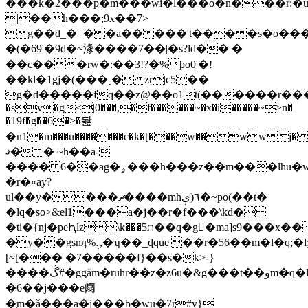
���k�2���p�m���wi�l���o�n���r:�u
|��h���;9x��7>
g��d_�=��a�����'t����s�o���m�э�����w,r~ۦ�w�]x
�(�69'�9d�~湪����7��|�s?ld�� �
��c���rw�:��3!?�%ϸo0'�!
��kl�1gj�(���˰� zr|c5��
g�d�����fq��z@��o1t(������r���u��
�sv�g
<|0���,�f������~�x�i�����~>n�
�19f�g��6�>�돮
�n1�m���u�������c�k�[���w��wwj�
ޤ� � ~h��a-
���� 6��ag�ۄ���h���z��m���lhu�wmފn_�������s��
�r�«ay?
ul��y����ޗ����mh٦(ې�~po(��t�
�lq�so>&el1���a�j��r�f���\kd�
�ti�{nj�peԦlz\k���5ת��q�g󩻘�ma]s9���x��f]�
�y��gsnӆ%܉,�ʮ��_ɖque'
��r�56��m�l�q;�l
[~[��� �7�����f}��s�k>-}
����ڴ#�ggäm�ruhr��z�z6u�&g���t��وm�q�l9u��m�z�ԇ�ur�$���u�0�kbgm�w����i�}
�6��j���e阘
�֤m�ǎ���a�j���b�wu�7r#v}