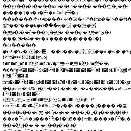
��y}��i�ɾ����nxo��6^���� ����˳��/
�s���']�ƽ�u��ɱ#mb)�q
��ӫ����<z���<�5d�<}"�!mz��`^��#ǃ
휯"��`���k�ց���e;�s���
�u�;��ȱ���>j��r���qr�f�ێ4�}
���tܷ(��4�.�c�rc������i���2�}
�{e����t�-
�os9�'rv�n�>ہ׺r��<��a�`��m�w�:�3sg��o��&ܟd�6�^
�#�=�}3�u��ywo|
��l����_���1��u��7�v�p^~~�{�,83�變��,
�8�°g�����9x�����%�����)����#�'���oiɺ�gg�
� ?;�!���\�
m*s�x��b���agde����f��z7t�>�y��41�3�pe����9`z��%�0�xgrg�5]\g�
��py6м�9k%~)�s>��},��2�;u�w��|&��kwuٽ'9waf������yg�=��,�q�
�����s>�r����
�[jlڀw������|>@��7��u�q�c9?
�>�<�jp�8��#��7�-ˎ܏@�y��m����g����p�复
��\#�x���di�hٗq��r�j���[�_�q���,�(�}
��g�o^�a���i�1�m5��}^rlhy���o�i�,�
���)]�� �!�c��j�o�3�