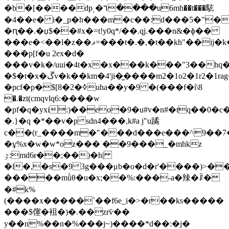
�b�[����dpͺ�٦����u6mh��t���䮄
�4��e� i�_p�h���m�c��:d���5�"�uhazcl�ش��#�"�#�"��@h�h�~mկm
�ԥ��.�џ$��#x�=t!y0q*/��.qj.���n&�ɸ��
���e�<��l�z��ޥ=���t�.�,�t��kh"��ij�k����hifq,eg,���8���c�(c�eff*�'m��=�ȉ�9q���#
���р[f�u 2ex�d�
���v�k�/uui�4t�x�x���k���"3��hq��n
�$�t�x�ڱv�k��km�4'ji�̫����m2�1o2�1r2�1rag���aԃ��5g����(˲�i��݌w;q���~����!
�pcf�p�$[8�2�ߦuha��y�9 �(���f�ί\8
�.�zt(cmqvlq6:����w
�pf�q�yxi:)��eo�9�u#v�n#�tq��0
�.}�q �*��v�p sdn4���,k#a j"u蹫
c��(r_����m�"���d���e���^9��
�ұ%x�w�w*oz��� ��9���_�mhkz
ٷ:md6ɍ��;��)�h|
�l�,�s�9 3g���μb�o�d�r'����)>�
�����mǜθ�u�x;��%:���-a�辣�ꂯ�
�#k%
(����x�����`��f6e_i�>�r��ks�����
���$僿�袓� )�.��zrѷ��
y��n%��n�%���j~)����*d��:�j�