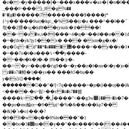
�z�>�y�����[�<���x���w�ةv�{�n�l��1o�w _m�v
_���ӏ=��� )_8�g%��
�^�|g�ϯ�����|7��������$����j*
{^y��'���9ue|�ʪp:_�%$��(c�a ���^��l��ٞ
쳓��2擅�ʯ;�k♯8��(yҡnlc�)f���!
��~�a֕�w,s�f]���>4�q�~��d��u��}
�=�j\fe�yk?jy1�֭�x� ��� �xm�g�x�/
�g�q~� d"��*�a����޻����=��y��x�1�_�' ��m�r�\�;���c�9�
�=��7o�t�o���۱<��y����-
�=��r�k�)�-� |f9t��:y�-
��/>'�y>��q��r\g9��~�y��z�l�nn�\�y�)o
z��o7i�鳇�\)��ys�� ���b5�hٖu��
y�ls5۞����|
���������"�'[<7q�����=�ɲ�(i��oj��|
<����-�s>림>��r/�n�s7��쏊
����k>]ڵ�_��2����''<��g3w͹{��>�h�7���iyʌ(?
��po�mo鯩rz~�9�џ(^�%�&��z��kp7��
�&]�`s�o}��:�?
�9� 6�w�q��6%ln���"�}
��bo�׾�3ns�l�y��"��e���9��(:��4��je�t�|v4�