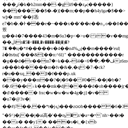
���ڗί�k�b2mm��-�gii9��zم|�����}
��j�����$�-�)[��m;��p��h4ylga�$��>
wϸ� mm"��ў㤅
e7�b�.�߅���e�~���x��'��e��nۅo��ß��f�g��fn�ўk~j�,�l�ӟ�:�suz<���y�������)gz�f����s�jț�_ʮ%����
뙸
ϣ��4�7����43�m�6u3�p<�>u�\ r�ѵ��mg
��ڶin�5�<���,�v����-��j�)�?ͨ
7�ۤ��ц�*#�����v�4��nں%4j��m����'eul|
å�lʦռu[ˊ���&[��n:^6l}" ������������r
�g��d�v��mۚ7�>k��ޔlڦ��-;��6>�4z6m�i݊�[[��>q_c���z�n�b˹�����&n
a���h�����m�fv�&�,�q:�7-�ck?
r�u��xq_��]l�f���pۦuk
���y���m��?�j�9�� #0�-��j�b�?
6�.6��t۾k���mk�dj����d�oh����jӷ��6uj-
�d\����� ɓxc�w�w�w�4g�;j}�v�
�u7�@3v�|
��#)7��,��*t�jܟ)�
��zꩬb���� �6�3
"�$^)�j��j�ai⾼� '��ҧ� z/�a=�ʷ`nh>��t�
��o
� ��y}� ���s�i_�{xb