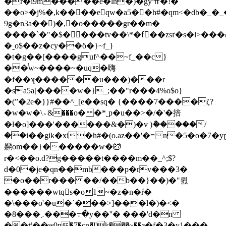
�r�i9m�����e�ln�)�gy'ߚ�!�
��o>�j%�,k����eqw�a5��h#�qm<�db�_�
9g�n3a��)�,�o�����gr��m�
����`�"�$����tv��\*�fّ��zsґ�s�l>��
�˷o$��z�cy��ӧ�}~f_}
�t�g��[����guf^��~f_��c}
��̾w~����~�uq�嗨
�f��ʞ������u���)���r
�sa5a[����w�}_;��"r���4%o$o}
�(ˮ�2e�}}#��^_[e��sq� {����7����ζ?
�w�w�\؞&���o� �*˿p�u��>�/�'�掊
�l�o]���'������&�)�v )ާ�����/
��i��gik�xi�h#�(o.az��'�=n�5�o�7
㜻om��}������w�㉗
r�<��o.d?g�����t����m��_^;$?
d�0�je�qn��mb���p�rv���3�
�o��r��� ��/��b��}��)�"뢼
������wtqs�o1~�z�n�ŕ�
�\���o'�u�`���>]���l�)�<�
�8���܇���߹�y��''� ���'d�n
��#��ѡ0n�7�cn�l'k���~��з�f�3�y1���-