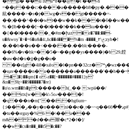
�gl� ��u lxa*8��@�l ��-h
=��p���c:����a�����b8�py�.��
䋁����>�s�j�wg�v��gt�����=-
��;���^��i�wt��w��k��
�t�š��w��ʻ����
% �[lb����[~��ї���!��k��ku���}
�{��l����/�_�#m�խz�e�7��:��-
u�&woy`�>�=6�u&�4:,ɦc��4�� �%�m -����_ݲ\٢;zyh�!
�.��b��u��<���i��.��blc����-
��6%�v�hk=��5�~��g��ys����)�b 29,饄
�aw�d�x�jj�g��u�
��e[g�4i8�xǽo�l�pn��32cz�7*ݸ�wz����ci����=�q��>x��
�ңav����n�u������a������'��h��=��
ˌs�]�}��qm{� o-z��[~������#���כ1y'
&n�9lɽ>��9�����7�re}
�u\o.wm��fs�ջl:�����h(_�� :wpiɨ��/
��ϵtx[w�]�k\-5oޤ���]�!
�q���n�m["��i;�hg6um~
{:i���ر��y�n���ni��e�܉t�~~q��6د��6p#)r�4zߑo������3�l��y:�bm�m��zmͮk-?
�tu��ҥguy�%6 �\��a���
m&� �d��u辮�c*2�f�]/
��w�cx�rt��_��t5�c��?