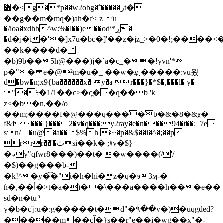
݋�<g�*p��w2obg�΅�����رt�
��g��m�mq�)ah�ґ< z²u
�/ioa�xdhb^w:%�l��)e��od\*ڕ�
�d�j�i�'�]x7u�bc�]'��z�jz_>�0�!;����
��k����d�
�b)9b��5h@���)j�`a�c_��!yvn'*
p�"� e�@²m�u�_ ��w�ұ˰�����:vu욌
d�bw�n;x9{ba������x� y�a r���}�*$�,���l� y�
"�ϟ�1/1��c>�cֱ��q��b 'k
z<�b�n,��/o
��m;����f�@���q����b�&�8�&χ�
f&f��� }���2�v�q���:y2ray�e�n���94�t��:_7e
sn/�u@�a��$%h �~�p�&$��i�^�;��p
rrr��'�ٿsi��k� ;#v�$}
�ޢy"qfwr8���)��t� �w����(/'/
�$)��g���b-
�k!^�y�͡�"ί�h�hi� z�q�ϧ3ӎ-�
ɦ�,��أ�>t�a�)��\���a����h���e��
sd�n�tu⸃
y�b�c'j:u�:g�����t�d"�٩��v�)�uqgded?
�����m��cآ�}s��r"e��i�wg��x"�-