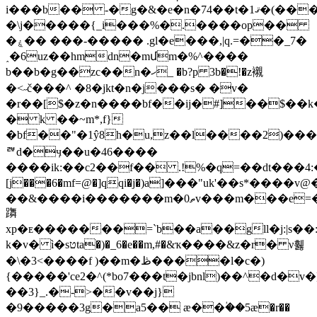
i���b�� -�g�&�e�n�74��t�ޤ1�(����:a2��9a{��i
�\j�����{_i���%�.����op��
�ۼ�� ���-����
� .gl�e���,|q.=��_7�
˰�6uz��hmdn�mմm�%^����
b��b�g��zc��n�ހ_ �b?p 3b�!�z襯
�<˶č���^ �8�jkt�n�j���s� �v�
�r��[$�z�n����bf��ij�#]��$�
� k ��~m*,f}
�bf��"�1ŷ8h�u,z��l����2)��
ꥫd�ӌ��u�46����
����ik:��c2��f�� .!%�q=��dt���4:
[j���6�mf=@�]qqi�j�)a]���"uk'��s*����
��&����i�������m�ތ0v���m���e=�j���
躌
xp�ᴇ�������=`b��a��gll�j:|s��:
k�v� ì�sטta�)�_6�e��m,#�&ҡ����&z�r� ν휋
�\�3<����f )��m�ڟ����l�c�)
{�����'ce2�^(*bo7���t�jbnl)��^�d�v
��3}_.�->��v��j}
�9�����3g�a5�� æ��ؙ��5æ�r��