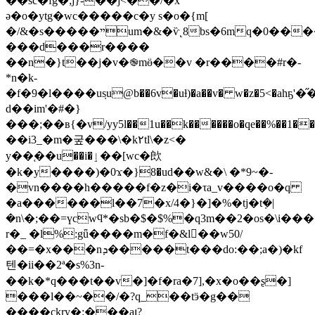
��sc�fg�;j}-��j<��/�x
ǝ�o�ytg�wc�����c�y s�o�{m[
�/&�s�����ײum�&�ѷ˛܏8bs�6mq�0�����r��e<�b:γ�r�m�a[���v#-
���d���r����
��n�}t��j�v�֎mӫ�͏�v �r����#r�-
*n�k-
�f�9�l����uܼsu@b��6v�uƚ)�a��v� w�z�5<�ah
d��im'�#�}
���;��в{�v/yy5l��1u��k������o�qe��%��1�
��i3_�m�궆���\�k۲tl\�z<�
y��֚��u��i�ٳ��[wc�欴
�k�y����)�0ϫ�}8�ud��w&�\ �*9~�-
�vn����h�����f�z�i�τa_v����o�q
�a������l��7�x/4�}�]�%�tj�tܼ�|
�n\�;��=үcwϥ*�sb�$�$%�q3m��2�os�\i��
r�_ �l%:gǖ����m�f�&l��w50/
��=�x���nܕ�����t���do:��;a�)�kf
텐�ii��2ª�s%3n-
��k�*q���t��v�]�f�ra�7],�x�o��ʂ�]
���l��~��/�?q_��tӭ�g��
����ckry�:���aյ?