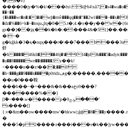
�}$�#}
����0�jy�%�k\���ȅu\:klԨi4\xå7]�s4�wa�o�
��<��
{�k���wr�n�:�l�i�wƥ�mŵ���qq��t�"��2wi\���~��x�ƭ
�dz�%��6=k�~�toquڮq�ƃ� 5.t�;4.�x��y�� w�{6m�xc�{6t��8kc�ѻj�
gs��]��jܮ��k�h�:�\���4&�5{]��.��s�
�\~�
g�kǵkk�3�қ�nqϗ���r�\��7���b���3uw�n7�������3q
虾
�h���ƭ�46kli�]��46j�\�ff4�jd&���5�adytc�
�u��8�����we��t�����3ϫ��k!
<����n��zז��]�;��f/
�h<���g��9���k����p0ridzڡg�;�����,������~���ݟw׷��fl��j��]3.�n0cьi3�_���,��kd���s����7��x2���%�$c��ͮ\sv��wemvi
� �u�ř���鞍
���h��~�=���&�&��aڅo9���?
�������%��]
[lܵ�~���.w�����p�9ߵ���.ݹ.ݼ
s����[]
{.v�&m��ow����mw'�һkww|;ǵф�8���y����ۦr������|
�
���5�p2����л���i���s�k��]yw�