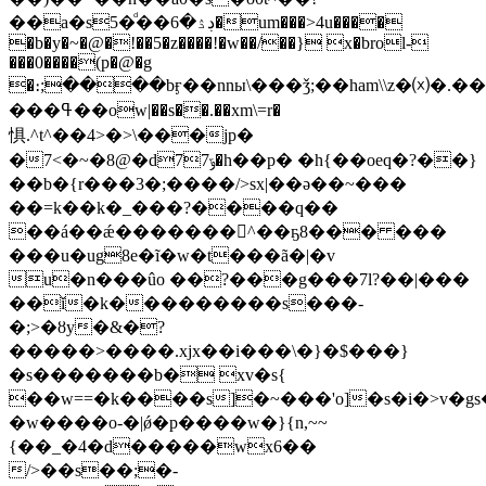
��a�sڊۮ�6���ͩ5�um���>4u����
�b�y�~�@�ǃ��5�z����!�w��/��} x�brol-
���0����(p�@�g
�։;����bӻ��nnы
\���ǯ;��ham\\z�⒳�.�
��� ߟ��ow|��s��.��xm\=r�
惧.^t^��4>�>\���jp�
�7<�~�8@�d7ݹ7�h��p� �h{��oeq�?��}
��b�{r���3�;����/>sx|��ǝ��~���
��=k��k�_���?����q��
��á��ǽ�������񊏜^��ҕ8��� ���
���u�ug8e�ĩ�w�t���ã�|�v
u�n���ûo ��?���g���7l?��|���
��ǐ�k���������s���-
�;>�ȣy�&�?
�����>����.xjx��i���\�}�$���}
�s�������b� xv�s{
��w==�k����s]�~���'o]�s�i�>v�gs
�w����o-�|ǿ�p����w�}{n,~~
{��_�4�d�����wx6��
/>��s��;�-