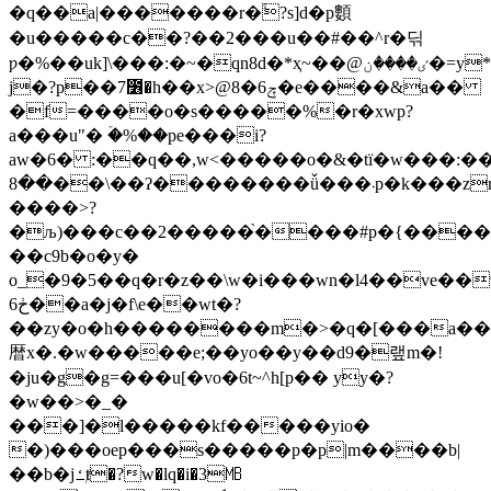
�q��a|�������r�ۙ?s]d�p䫫
�u�����c��?��2���u��#��^r�딖
ƿ�%��uk]\���:�~�qn8d�*ҳ~��@ٸ����ن�=y*�s�lgcި�=�#����b>5s�w�����lghy�xi vu:��l.i
j�?p��7೶�h��x>@8�ݼ6�e����&a��
�f=����o�s�����%�r�xwp?
a���u"� ۡ�%��pe���i?
aw�6� :��q��,w<�����o�&�tї�w���:��;�y�,�\#
��8��\��ʔ��������ǚ���܁p�k���zmb?
����>?
�љ)���c��2�����֙����#p�{����
��c9b�o�y�
o_�9�5��q�r�z��\w�i���wn�l4��ve�
ڂ6��a�j�f\e��wt�?
��zy�o�h��������m�>�q�[���a��3"\o�
暦x�.�w�����e;��yo��y��d9�랲m�!
�ju�g�g=���u[�vο�6t~^h[p�� yy�?
�w��>�_�
���]�l�����kf�����yio�
�)���oep���s�����p�p|m����b|
��b�jߑⱦ�?w�lq�i�3㎆