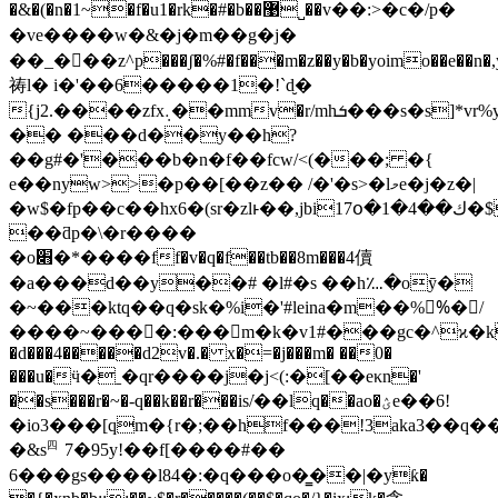
�&�(�n�1~�f�u1�rk�#�b��޹˽��v��:>�c�/p�
�ve����w�&�j�m��g�j�
��_���z^p���ʃ�%#�f���m�z��y�b�yoimo��e��n�,yh
祷l� i�'��6�����1�!`d̮�
{j2.����zfx܉��mmv�r/mhܭ���s�s]*vr%yho���vw����2
�� ���d��y��h?
��g#�'���b�n�f��fcw/<(���; �{
e��nyw>>�p��[��z�� /�'�s>�lމe�j�z�|
�w$�fp��c��hx6�(sr�zlͱ��,jbi17օ�1�ك��4�$�ًwqj��������'x�
��ƌp�\�r����
�o׋�*����ff�v�q�f��tb��8m���4儥
�a���d��y��# �l#�s ��h؊�oӯ�
�~���ktq��q�sk�%i�'#leina�m��%%ً�/
����~����:��� m�k�v1#���gc�^ϰ�ks������m�.�
�d���4�����d2v�.� x�=�j���m� ��0�
���u�ӵ�ˍ�qr����j�j<(:�[��
eκn�'
��s���r�~�-q��k��r���is/ׂ��lq��ao�ؽe��6!
�io3���[qm�{r�;��hf���!3aka3��q���
�&s㆕7�95y!��f[����#��
6���gs����l84�:�q���ο�͇��|�yƙ�