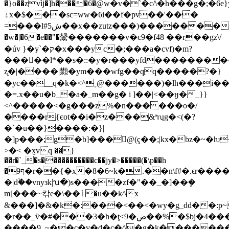
�}o��zvìj�]h����6�@ۘw�v�`�c/\�h���g�;�6
ۀx�$���sc=ww�ϋi��f�pv��'���
=���l#ش5��x��zutz���)����������ڗm
�w�|�6�e��"�鬶����� ��v�c9�f48 ��r��gz\/
�úv }�y`�ק�x���yc�;���a�cvf)�m?
����ٔ�l*��s�::�y�r���yfd��������
ʐ�|����|䫴�ym���wfg��qq�����?�}
�yc��__q�k�<^˳@������)�lh���i�
�=.x��u�b_�a�_m��g� i ]��|<��ӈ�_}}
<^�����<�g���z
%�n��� ���o�/
����r{єot��i�z���&ߤʮg�<(�?
�`�u��}����:�}|
�]p���;g�b]���@(ҁ��;|kx�bz�~�
>�< �ӽvq ��}
��r�`_�s�����������c��jy�>�
����(�\p��h
�9ף�r��{�x�8�6~k�.��n\f#�.ϵr�������o�>�3���/m;'.�^b>��h}
�|dۙ��vnyзkխ�)s����zf�"��_�]��ܾ�
m[���~칶e�\��ٲ�u��k^x
&���]�&�k�:���<��<�wy�g_dd��:
�r��_ѷ�#���3�h�ţ<9�ض��%�$bj�4���id�yj��>�`y�<�us�6����q6t�}
����9_~��c�ұ�d�c�^�g�k��������i