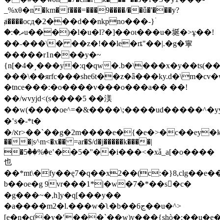
_%xθ�n�km�f���=���9����/��ǖ�'���y?
ⱥ����ocд�2���d��nkpno���-}۠
�:�ދu���)�l�u�l?�]��oι���u�埏�>ұ��!
��˶���\� ��z�!��le�rȶ"��|.�g�寧
�����r1n���y�~
{n[�4�˼���y�:q�qw�.b�\���x�y��ts(��
���\��яrfc���she6t��z�ǟ���ky.d�\m�cv
�tnce���:�o����v���o���a�� ��!
��/wvyjd<(s����5 ��渼
��w(����oe^=�&����\;����ud�����^�y
�ʽs�-*t�
�/אr>��`��g�2m����e�{�e�>�c��ey�k��x��2yiaڅl
���|s^m<�x�� =ar�$/d�j�����k����|
�5ٞ��%�eʽ��5�''��i���<�xǡ_a[�o����
也
��*mt\�fy��ę7�q��x2��(c:�}8,clg
b��oe�g 9vr���1*|�w�7�*��s�َc�
�g���~�,h]y�q[���y��
�a�
���m2�l.���w�ʅ�b��6ڃ��u�^>
[e�n�c(�y�ʹ���`��w)y���{shò�:��u�e