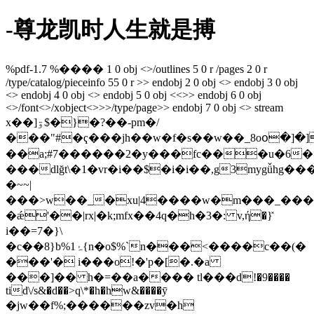
-尊龙凯时人生就是搏
%pdf-1.7 %���� 1 0 obj <>/outlines 5 0 r /pages 2 0 r
/type/catalog/pieceinfo 55 0 r >> endobj 2 0 obj <> endobj 3 0 obj
<> endobj 4 0 obj <> endobj 5 0 obj <<>> endobj 6 0 obj
<>/font<>/xobject<>>>/type/page>> endobj 7 0 obj <> stream
x��]ۊ$�}�?��-pm�/
���"#�ҁ���jh��w�f�s��w��_8oօ�]�]
��a;#7������2�y���fc���u�6�>
���dlğt\�1�vr�i��$�i�i��,g3mygǚhg�
�~~|
���>w��_�xu|4����w�m���_���
�ǽ'��|rx|�k;mfx��4q�h�3�: v,ή�}̽
i��=7�}\
�c��8}b%ۂ1{n�o$%`n���<����c��(�
���'� i���o!�'p�[�.�a
���]�� h�=��a���� tl���ԁ!�9����
tid\/s&�d��>q\*�h�hw&����ӯ
�jw��f%;������zv�h