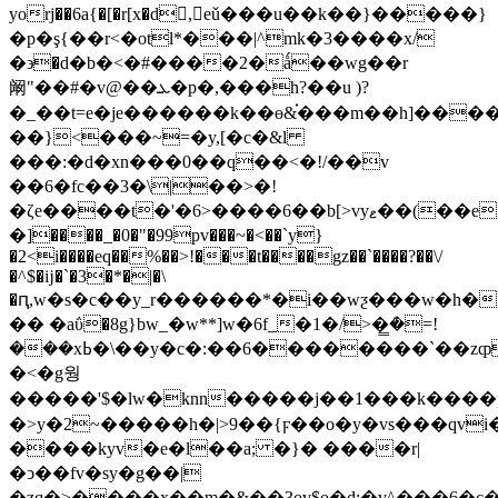
yorj��6a
{�[�r[x�d,eǔ���u��k��}�����}
�p�ş{��r<�otl*���|^mk�3����x/
�϶�d�b�<�#����2�ǻ��wg��r
阚"��#�v@��ܥ�p�,���h?��u )?
�_��t=e�je������k��ɵ&֗���m��h]����
��}<���~=�y,[�c�&l
���:�d�xn���0��q��<�!/��v
��6�fc��3�\|��>�!
�ζe����t�'�6>����6��b[>vyޱ��(��e7i˞��u֏3�ҹ
�]����_�0�"�99pv���~�<��`y}
�2<i����eq��%��>!���t����gz��`����?��\/
�^$�ĳ�`�3�*�|�\
�ԥ,w�s�c��y_r������*�i��wƺ���w�h�
�� �aΰ�8g}bw_�w**]w�6f_�1�/>�̳ܳ�=!
���xߕ�\��y�c�:��6��������`�
�<�g웡
�>y�2~�����h�|>9��{ϝ��o�y�vs���qv
����kyv�e�l��a; �}� ����r|
�ͻ��fv�sy�g��|
�zq�>����x��m�&��3ov$o�d;�v^���6�c