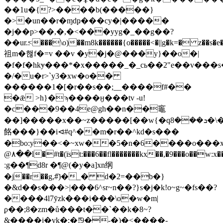
��1u�{?>����b(�����}
�>�un��r�ɱdҏ���cy�|�����
�j��p>��,�,�<���yyg�_��g��?
��ur.׃<���\o)��m8k������{o��
���<�||g�k=� z��s�e
祖m�핺f�=v ��v �y�j�@���y}��o�|
�f�f�hkɏ���*�x�����_�_cь��2"e��v���s�
�/�u�r>`y3�xw�o��
������1�[�r��s��;__����f#��
�ǣ >h}�ϡ����ӈ���tv -u!
�c���9��4e@gh��n��竈
��]�����x��~z�����[��w{�qܖ���8�\�k'����5h#� xh��d]9���khixl���v�v�ʓ��"l�6g�)
餎���}��i⊲#q^��m�r��^k
d�s���
�bo:y��<�~xw��5�n�6����o���x=�r�y"���g�8��g
@۸��l�#t�(їst:���6��fl�������kx��,�
9���o��w
:
ːg��¶d8r �¶@(�y�a]xn纲
�j��r��g,#҇)�_� d�2=��b�}
�&d��s���>|���6^sr~n��?}s�j�k!o~g~�fs��?
����4l7ȳzk���i���\o�w�m|
ϼ��;8�zm�ů���t��`��k�8~?
&����j�vk�:�!҄9�-�)�<����-