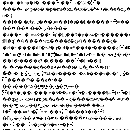
�u�_�hmp�t�k�����#�\@��
����w]p�o�:�p�mr�$z3�6x�u��l�u�x؈���f���m�g����w��`���� ]�.�üt�����z�e��nv�����`�]
o�t}
��]��.�.ǯs\_c���bw��]�t��h�����*w��
������y�k���!
�#��t�ϯwa&��ȵ)�jg��9�p�>4�0������
鰣�q}�ŵ����wta����f�qw}��� ���q�
�zl�<����d7�62�q�ld�m*��d�:�����ؤf�t���}
����hm7��m��kc�`����aq��l,�w���1w�os.�ܿε�a�
��˥�:����g3.�,���u���jm��]}
�_�����q�c�uw�/�t� ]3�̘ �k۲[/
��c�h]�{э7%k�c����n�8dt���֓y�z�1
����@� ��q�\��
��h���".$�t�j�=w�
tj�5�,��d���.v�ޠ��5ri��#����$z[x�]^��nt�;��lvy1m�f���7��ٝu�:�f����vew�5r4j.,��ͨt}
��q;@3ibw��\�إo8l�2��q����mwv���=3"��pm�;^�
�c�ѩs{#��g�m�c�/�ul�ݡ��`���
���1ogt*c� ory1��rq!�k��0�r�?
�ry�(<��5�|1�]·:�����٪r9����vhe#?
�ca��c-�@�?r�v�]