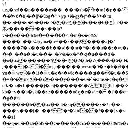
v!
ɯܛ�rzd��p����gs��_��r�zb�b�m{�p��^��p�3*��
��ύ�h)��ǧ'�ǘog�"yp�gӡ�j"�� �'ru
��:���r�9��i�<��e��o���6�ah˺���
羕z��ͼ��e��<��jp?
v��v���4c9e�v���k�<;�m�s�o&$/
����a��>4i;ryma�u\^��x��;9����#]�/
����7�:z��;��b��sd��m�*�a��u��;�w,
�/�"��n�:�u��� :�a�x�"�\;j�u���([�!
�u�ox������"��<�2�,h�ഠ˼���z�6�d��mo����t
˾���]�#�mgг���i��,wr<ɶ�9ͧ�|z�b�yl�
ϫu�wx��1i�u�q�\�wlc����qj���u��$
�=�'�mᵲ��ʮ���y����0�`�#ms�{�q�
o9z�tz�cb����j�c6j������\�ߡ�{�ds��3� �zmu�
kb�=v��b�ÿk��ԙ�����n8ڃ�e�s^~��{��ơ|~�<��ͧ;x.���'�oe�y�v�m�
�g�l
������h��ox��l4�kȵ�����x�*r ��!
��� y���[�=��$ͪ'�/�\ktd��!���}v�/-
��z}
��q�u��zƃ�of9��c����:�cߘ��s���at&l%�?