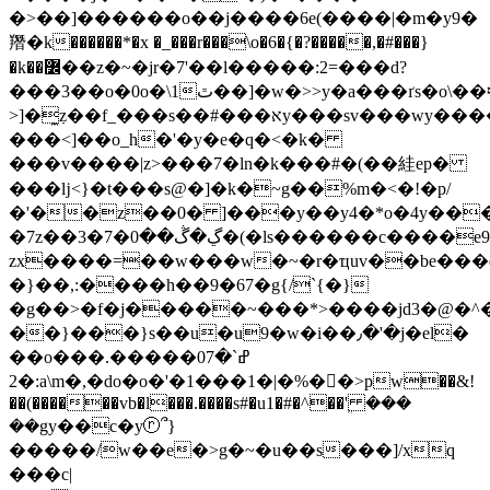
�>��]������o��j����6e(����|�m�y9�
䍼�k������*�x �_���r���\o�6�{�?�����,�#���}
�k��߼��z�~�jr�7'��l�����:2=���d?
���3��o�0o�\1ٿ��]�w�>>y�a���ґs�o\��ףg���?
>]�߲̼z��f_���s��#���אy���sv���wy����s^��<ߞ��'�[ȫԗr��z)�|
���<]��o_h�'�y�e�q�<�k�
���v����|z>���7�ln�k���#�(��絓ep�
���ǉ<}�t���s@�]�k�~g��%m�<�!�p/
�'��z��0� ]���y��y4�*o�4y��
�7z��3�7�ڲ�ڴ��0�(�ls������
zx����=��w���w�~�r�ҵuv��be���
�}��,:����h��9�67�g{/`{�}
�g��>�f�j�����~���*>����jd3�@�^
��}���}s��u�u9�w�i��٫�'�j�el�
��o��ߝ`�07�����.�
2�:a\m�,�do�o�'�1���1�|�%��>pw��&!
��(������vb�l���.����s#�u1�#�^��ܸ' ���
��gy��c�yⓡ՞}
�����/w��e�>g�~�u��s���]/xq
���c|