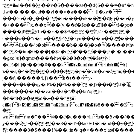
r;=�ωi��8���v�5����zs��d{6���=�n*�n
մw�� ��j�eulͦ��yl��v�ƶ���;=jj�xy�
���>o�r�_���"�b����nk���զɮq��o�
�>���]x.��x��(v:��f�$e��u5]l��$�pc
����jl5您/1u��ж��$%�� #}/e ��{�
c���o��*r�sjm��s^�7yu����m��:���u$
�:4lz��^;�oh����b�;��)�o�����i
�'`&�im�0���[�$>�d�'�����]jͥ'�`�t�
�gxo`/u]�qmz/����hw(�2�8�;��$e >!
�d%�hj�:��θ�#���k���z�umj�ɪm�{;i�x����}
ъ��s;�^�t��o�|f�zz)�p�֬�vm�.o�/mǭ�
j��ῆ �����/j}��k�t��>y-
���v�k��qy�d%�]�%���`t�]5��i�kf�芚
��0����0��v:n��3�٦�g�br?ops?
�b�t8�;e�a6d�ޏ���f:�?
a��a]f>�9�9u��$5h��`)n�2&m}oä�7��s��ӭ8����3
�
ԝm�urװg�"��4��ĉ�e���^lnu��ձv��(����@�>�z?
y���v>��>��8��d^�lаc0v1�5�5d��y
퍊;����8�$���}%��,;in�`q�>���x!aϖ[����