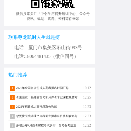
微信搜索关注「中创学历提升培训中心」公众号
资讯、规划、真题、资料等你来领
联系尊龙凯时人生就是搏
电话：厦门市集美区珩山街993号
电话:18064481435（微信同号）
热门推荐
10.12
2021年全国各省份成人高考报名时间汇总
1
12.25
考生注意：福建省自考部分停考专业课程顶替对照通告！
2
12.23
2025年福建成人高考录取分数线
3
12.23
想更快完成毕业？自考新生报考科目搭配攻略与注意事项须知！
4
12.22
多省公布4月自考课程考试安排！自考备考规划转发分享！
5