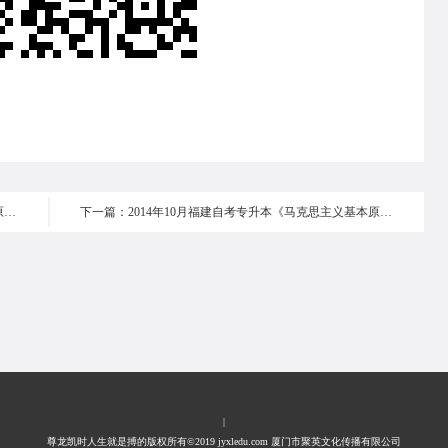
上一篇：2014年10月福建自考专升本《马克思主义基本原理概论 》真题选择题6-10
下一篇：2014年10月福建自考专升本《马克思主义基本原理概论 》真题选择题16-20
|
尊龙凯时人生就是搏的版权所有©2019 jyxledu.com 厦门市聚英文化传播有限公司