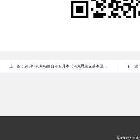
上一篇：2014年10月福建自考专升本《马克思主义基本原理概论 》真题 汇总
尊龙凯时人生就是搏