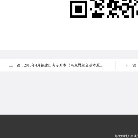
上一篇：2015年4月福建自考专升本《马克思主义基本原理概论 》真题选择题6-10
尊龙凯时人生就是搏