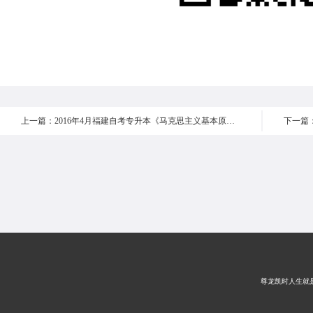
上一篇：2016年4月福建自考专升本《马克思主义基本原理概论 》真题 选择题16-20
尊龙凯时人生就是搏