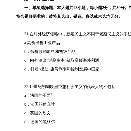
一、单项选择题。本大题共25小题，每小题2分，共50分。
符合题目要求的，请将其选出。错选、多选或未选均无分。
21.在对外经济侵略中，新殖民主义不同于老殖民主义的手
a.高价出售工业产品
b．低价收购原料和初级产品
c．向外输出“过剩资本”获取高额海外利润
d．打着“援助”旗号剥削和控制发展中国家
22.19世纪初期欧洲空想社会主义的代表人物不包括
a．法国的圣西门
b．法国的傅立叶
c．英国的欧文
d．德国的黑格尔