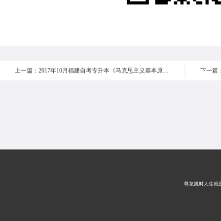
上一篇：2017年10月福建自考专升本《马克思主义基本原理概论 》真题 选择题16-20
尊龙凯时人生就是搏