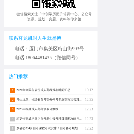
微信搜索关注「中创学历提升培训中心」公众号
资讯、规划、真题、资料等你来领
联系尊龙凯时人生就是搏
电话：厦门市集美区珩山街993号
电话:18064481435（微信同号）
热门推荐
10.12
2021年全国各省份成人高考报名时间汇总
1
12.25
考生注意：福建省自考部分停考专业课程顶替对照通告！
2
12.23
2025年福建成人高考录取分数线
3
12.23
想更快完成毕业？自考新生报考科目搭配攻略与注意事项须知！
4
12.22
多省公布4月自考课程考试安排！自考备考规划转发分享！
5