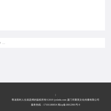
下一篇：2015年10月福建自考专升本《中国近代史纲要 》真题 单选题1-5
|
尊龙凯时人生就是搏的版权所有©2019 jyxledu.com 厦门市聚英文化传播有限公司
服务热线：17101180054 闽icp备18012901号-9