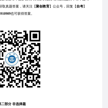
获取
真题答案，请关注【
聚创教育
】公众号，回复【
自考
】
3910909
也可获得答案。
第
二
部分
非选
择
题