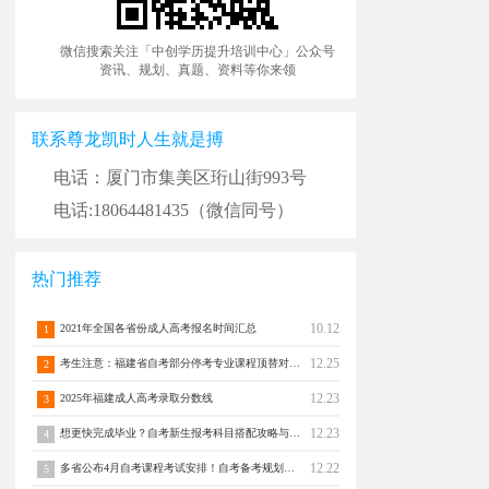
微信搜索关注「中创学历提升培训中心」公众号
资讯、规划、真题、资料等你来领
联系尊龙凯时人生就是搏
电话：厦门市集美区珩山街993号
电话:18064481435（微信同号）
热门推荐
10.12
2021年全国各省份成人高考报名时间汇总
1
12.25
考生注意：福建省自考部分停考专业课程顶替对照通告！
2
12.23
2025年福建成人高考录取分数线
3
12.23
想更快完成毕业？自考新生报考科目搭配攻略与注意事项须知！
4
12.22
多省公布4月自考课程考试安排！自考备考规划转发分享！
5