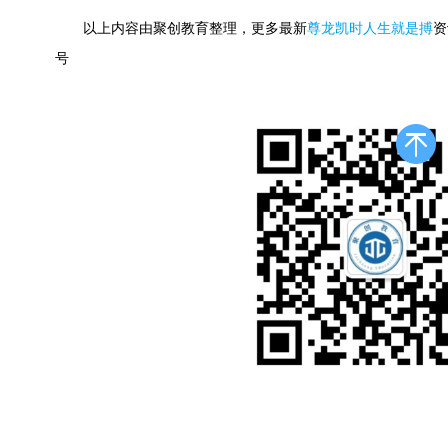
以上内容由聚创教育整理，更多最新
尊龙凯时人生就是搏
资
号