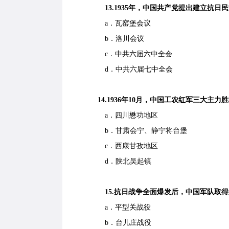
13.1935年，中国共产党提出建立抗日
a．瓦窑堡会议
b．洛川会议
c．中共六届六中全会
d．中共六届七中全会
14.1936年10月，中国工农红军三大主力
a．四川懋功地区
b．甘肃会宁、静宁将台堡
c．西康甘孜地区
d．陕北吴起镇
15.抗日战争全面爆发后，中国军队取得
a．平型关战役
b．台儿庄战役