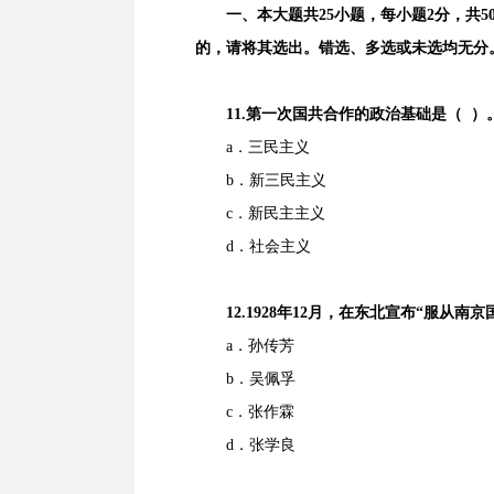
一、本大题共25小题，每小题2分，共5
的，请将其选出。错选、多选或未选均无分
11.第一次国共合作的政治基础是（ ）
a．三民主义
b．新三民主义
c．新民主主义
d．社会主义
12.1928年12月，在东北宣布“服从南京
a．孙传芳
b．吴佩孚
c．张作霖
d．张学良