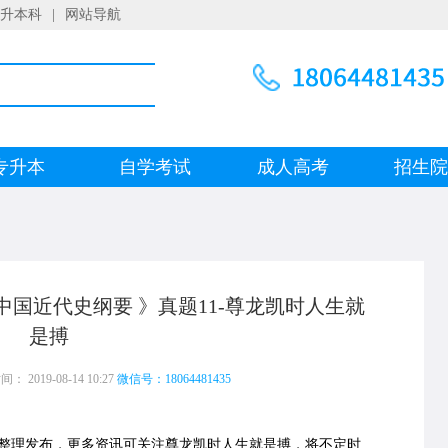
升本科
|
网站导航
专升本
自学考试
成人高考
招生
《中国近代史纲要 》真题11-尊龙凯时人生就
是搏
 2019-08-14 10:27
微信号：18064481435
整理发布，更多资讯可关注尊龙凯时人生就是搏，将不定时