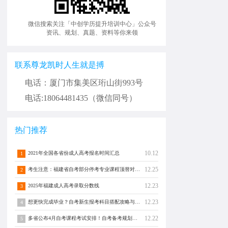
微信搜索关注「中创学历提升培训中心」公众号
资讯、规划、真题、资料等你来领
联系尊龙凯时人生就是搏
电话：厦门市集美区珩山街993号
电话:18064481435（微信同号）
热门推荐
10.12
2021年全国各省份成人高考报名时间汇总
1
12.25
考生注意：福建省自考部分停考专业课程顶替对照通告！
2
12.23
2025年福建成人高考录取分数线
3
12.23
想更快完成毕业？自考新生报考科目搭配攻略与注意事项须知！
4
12.22
多省公布4月自考课程考试安排！自考备考规划转发分享！
5