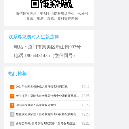
微信搜索关注「中创学历提升培训中心」公众号
资讯、规划、真题、资料等你来领
联系尊龙凯时人生就是搏
电话：厦门市集美区珩山街993号
电话:18064481435（微信同号）
热门推荐
10.12
2021年全国各省份成人高考报名时间汇总
1
12.25
考生注意：福建省自考部分停考专业课程顶替对照通告！
2
12.23
2025年福建成人高考录取分数线
3
12.23
想更快完成毕业？自考新生报考科目搭配攻略与注意事项须知！
4
12.22
多省公布4月自考课程考试安排！自考备考规划转发分享！
5