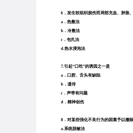
6．发生软组织损伤而局部充血、肿胀、
a．热敷法
b．冷敷法
c．包扎法
d.热水浸泡法
7.引起“口吃”的诱因之一是
a．口腔、舌头有缺陷
b．遗传
c．声带有问题
d．精神创伤
8．对某些强化不良行为的因素予以撤除
a.系统脱敏法