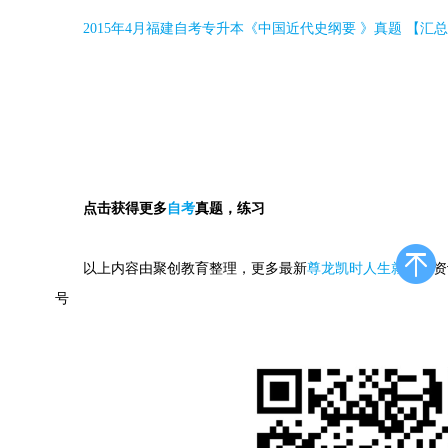
2015
年
4
月福建自考专升本《中国近代史纲要 》真题 【汇总
点击获得更多
自考
真题，练习
以上内容由聚创教育整理，更多最新
尊龙凯时人生就是搏
资
号