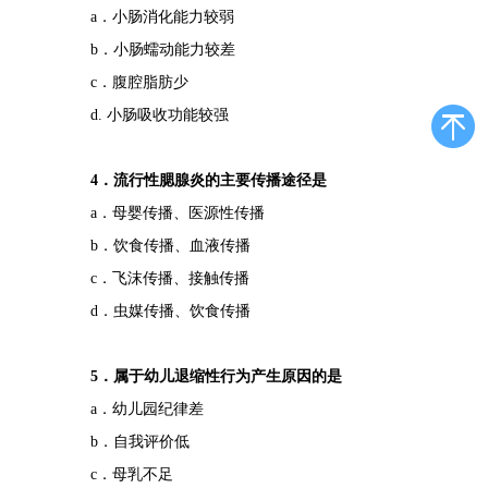
a．小肠消化能力较弱
b．小肠蠕动能力较差
c．腹腔脂肪少
d. 小肠吸收功能较强
4．流行性腮腺炎的主要传播途径是
a．母婴传播、医源性传播
b．饮食传播、血液传播
c．飞沫传播、接触传播
d．虫媒传播、饮食传播
5．属于幼儿退缩性行为产生原因的是
a．幼儿园纪律差
b．自我评价低
c．母乳不足