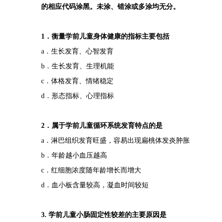
的相应代码涂黑。未涂、错涂或多涂均无分。
1．衡量学前儿童身体健康的指标主要包括
a．生长发育、心智发育
b．生长发育、生理机能
c．体格发育、情绪稳定
d．形态指标、心理指标
2．属于学前儿童循环系统发育特点的是
a．淋巴组织发育旺盛，容易出现扁桃体发炎肿胀
b．年龄越小血压越高
c．红细胞浓度随年龄增长而增大
d．血小板含量较高，凝血时间较短
3. 学前儿童小肠固定性较差的主要原因是