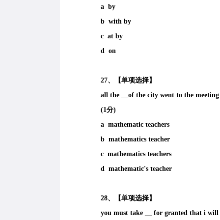
a by
b with by
c at by
d on
27、【单项选择】
all the __of the city went to the meeting
(1分)
a mathematic teachers
b mathematics teacher
c mathematics teachers
d mathematic's teacher
28、【单项选择】
you must take __ for granted that i will 