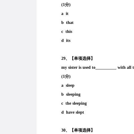
(1分)
a it
b that
c this
d its
29、【单项选择】
my sister is used to__________ with all
(1分)
a sleep
b sleeping
c the sleeping
d have slept
30、【单项选择】