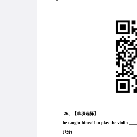
26、【单项选择】
he taught himself to play the violin ____
(1分)