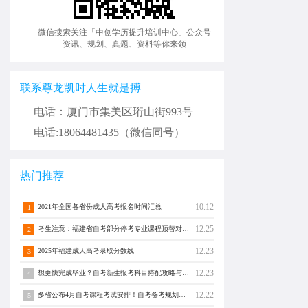
微信搜索关注「中创学历提升培训中心」公众号
资讯、规划、真题、资料等你来领
联系尊龙凯时人生就是搏
电话：厦门市集美区珩山街993号
电话:18064481435（微信同号）
热门推荐
10.12
2021年全国各省份成人高考报名时间汇总
1
12.25
考生注意：福建省自考部分停考专业课程顶替对照通告！
2
12.23
2025年福建成人高考录取分数线
3
12.23
想更快完成毕业？自考新生报考科目搭配攻略与注意事项须知！
4
12.22
多省公布4月自考课程考试安排！自考备考规划转发分享！
5