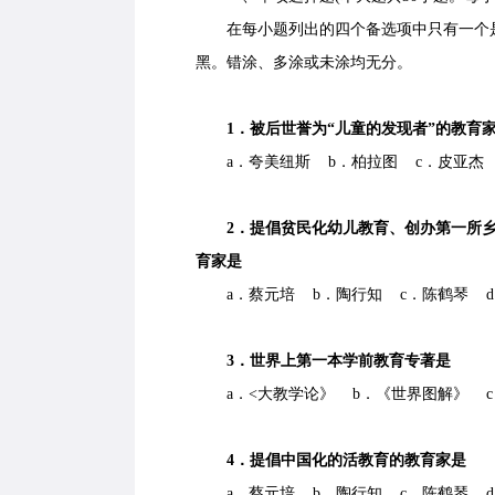
在每小题列出的四个备选项中只有一个是
黑。错涂、多涂或未涂均无分。
1．被后世誉为“儿童的发现者”的教育
a．夸美纽斯 b．柏拉图 c．皮亚杰 
2．提倡贫民化幼儿教育、创办第一所乡
育家是
a．蔡元培 b．陶行知 c．陈鹤琴 d
3．世界上第一本学前教育专著是
a．<大教学论》 b．《世界图解》 c．
4．提倡中国化的活教育的教育家是
a．蔡元培 b．陶行知 c．陈鹤琴 d