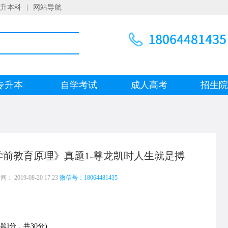
升本科
|
网站导航
专升本
自学考试
成人高考
招生
《学前教育原理》真题1-尊龙凯时人生就是搏
 2019-08-20 17:23
微信号：18064481435
l分，共30分)