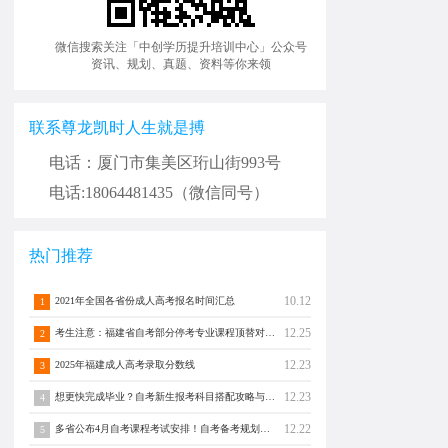
微信搜索关注「中创学历提升培训中心」公众号
资讯、规划、真题、资料等你来领
联系尊龙凯时人生就是搏
电话：厦门市集美区珩山街993号
电话:18064481435（微信同号）
热门推荐
10.12
2021年全国各省份成人高考报名时间汇总
1
12.25
考生注意：福建省自考部分停考专业课程顶替对照通告！
2
12.23
2025年福建成人高考录取分数线
3
12.23
想更快完成毕业？自考新生报考科目搭配攻略与注意事项须知！
4
12.22
多省公布4月自考课程考试安排！自考备考规划转发分享！
5