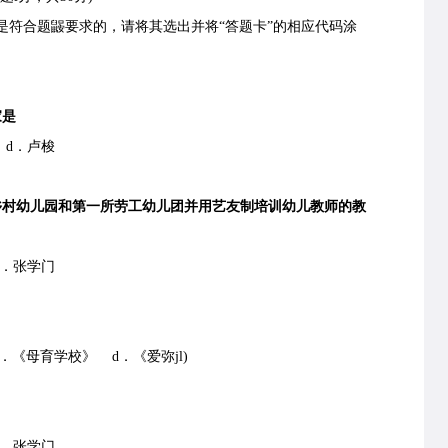
符合题鼹要求的，请将其选出并将“答题卡”的相应代码涂
家是
d．卢梭
村幼儿园和第一所劳工幼儿团并用艺友制培训幼儿教师的教
．张学门
《母育学校》 d．《爱弥jl)
．张学门