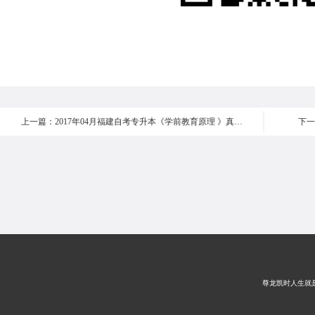
上一篇：2017年04月福建自考专升本《学前教育原理 》真题【汇总】
下一
尊龙凯时人生就是搏