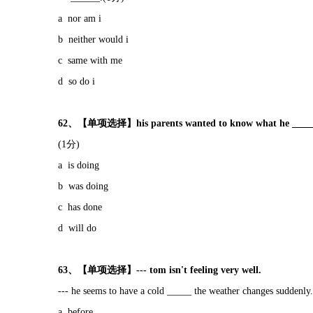
a nor am i
b neither would i
c same with me
d so do i
62、【单项选择】his parents wanted to know what he _____ a
(1分)
a is doing
b was doing
c has done
d will do
63、【单项选择】--- tom isn't feeling very well.
--- he seems to have a cold _____ the weather changes suddenly
a before