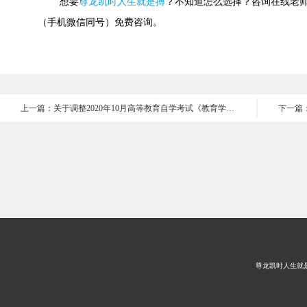
想要
尊龙凯时人生就是搏
？不知道怎么选择？咨询在线老师或快速
（手机微信同号）免费咨询。
上一篇：关于调整2020年10月高等教育自学考试《教育学原理》等课程新版考试用书启用时间的通知
尊龙凯时人生就是搏