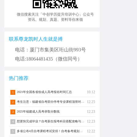
微信搜索关注「中创学历提升培训中心」公众号
资讯、规划、真题、资料等你来领
联系尊龙凯时人生就是搏
电话：厦门市集美区珩山街993号
电话:18064481435（微信同号）
热门推荐
10.12
2021年全国各省份成人高考报名时间汇总
1
12.25
考生注意：福建省自考部分停考专业课程顶替对照通告！
2
12.23
2025年福建成人高考录取分数线
3
12.23
想更快完成毕业？自考新生报考科目搭配攻略与注意事项须知！
4
12.22
多省公布4月自考课程考试安排！自考备考规划转发分享！
5