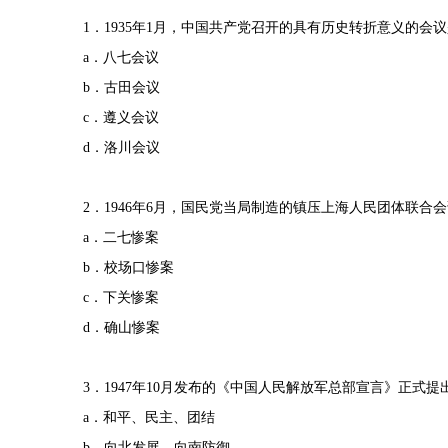
1．1935年1月，中国共产党召开的具有历史转折意义的会
a．八七会议
b．古田会议
c．遵义会议
d．洛川会议
2．1946年6月，国民党当局制造的镇压上海人民团体联合会
a．二七惨案
b．校场口惨案
c．下关惨案
d．确山惨案
3．1947年10月发布的《中国人民解放军总部宣言》正式
a．和平、民主、团结
b．向北发展、向南防御