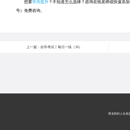
想要
学历提升
？不知道怎么选择？咨询在线老师或快速添加老师微信
号）免费咨询。
上一篇：自学考试丨每日一练（36）
尊龙凯时人生就是搏