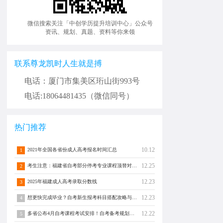
微信搜索关注「中创学历提升培训中心」公众号
资讯、规划、真题、资料等你来领
联系尊龙凯时人生就是搏
电话：厦门市集美区珩山街993号
电话:18064481435（微信同号）
热门推荐
10.12
2021年全国各省份成人高考报名时间汇总
1
12.25
考生注意：福建省自考部分停考专业课程顶替对照通告！
2
12.23
2025年福建成人高考录取分数线
3
12.23
想更快完成毕业？自考新生报考科目搭配攻略与注意事项须知！
4
12.22
多省公布4月自考课程考试安排！自考备考规划转发分享！
5