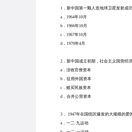
1．新中国第一颗人造地球卫星发射成
a．1964年10月
b．1966年10月
c．1967年10月
d．1970年4月
2．新中国成立初期，社会主义国营经济
a．没收官僚资本
b．征用外国资本
c．赎买民族资本
d．合并公营资本
3． 1947年在国统区爆发的大规模的
a．一二·九运动
b．一二·一运动