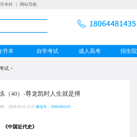
升本科
|
网站导航
专升本
自学考试
成人高考
招生
考试
>
练（40）-尊龙凯时人生就是搏
 2020-10-31 11:25
微信号：18064481435
中国近代史》