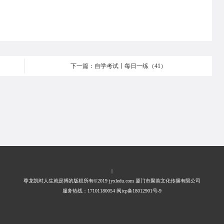
下一篇：自学考试丨每日一练（41）
|
尊龙凯时人生就是搏的版权所有©2019 jyxledu.com 厦门市聚英文化传播有限公司
服务热线：17101180054 闽icp备18012901号-9