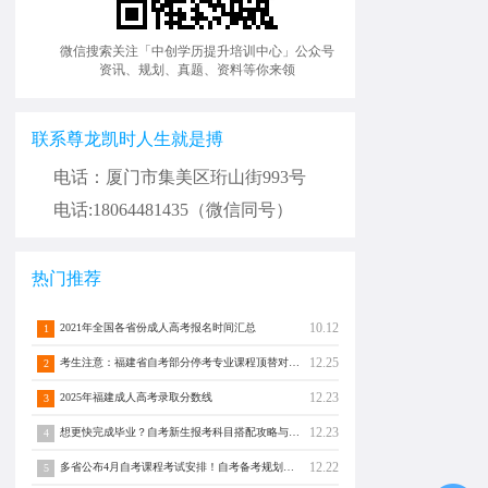
微信搜索关注「中创学历提升培训中心」公众号
资讯、规划、真题、资料等你来领
联系尊龙凯时人生就是搏
电话：厦门市集美区珩山街993号
电话:18064481435（微信同号）
热门推荐
10.12
2021年全国各省份成人高考报名时间汇总
1
12.25
考生注意：福建省自考部分停考专业课程顶替对照通告！
2
12.23
2025年福建成人高考录取分数线
3
12.23
想更快完成毕业？自考新生报考科目搭配攻略与注意事项须知！
4
12.22
多省公布4月自考课程考试安排！自考备考规划转发分享！
5