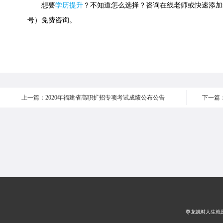
想要
学历提升
？不知道怎么选择？咨询在线老师或快速添加老师微信
号）免费咨询。
上一篇：2020年福建省高职扩招专项考试成绩公布公告
尊龙凯时人生就是搏