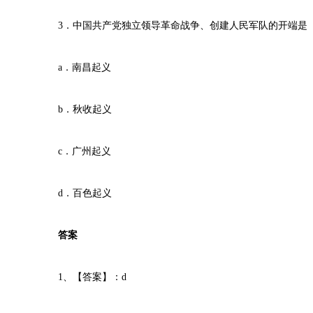
3．中国共产党独立领导革命战争、创建人民军队的开端是
a．南昌起义
b．秋收起义
c．广州起义
d．百色起义
答案
1、【答案】：d