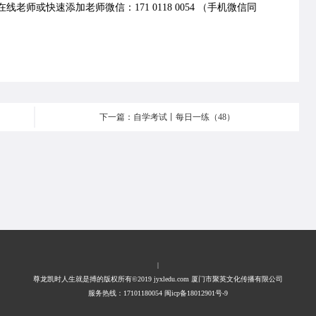
老师或快速添加老师微信：171 0118 0054 （手机微信同
下一篇：自学考试丨每日一练（48）
|
尊龙凯时人生就是搏的版权所有©2019 jyxledu.com 厦门市聚英文化传播有限公司
服务热线：17101180054 闽icp备18012901号-9