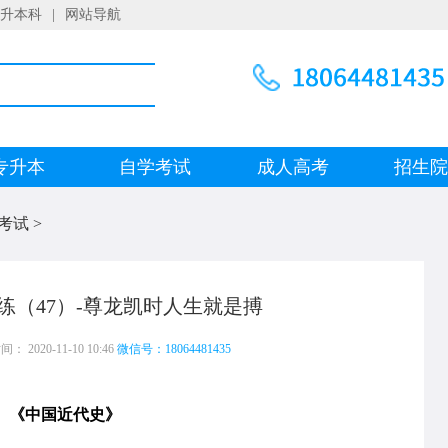
升本科
|
网站导航
专升本
自学考试
成人高考
招生
考试
>
练（47）-尊龙凯时人生就是搏
 2020-11-10 10:46
微信号：18064481435
中国近代史》