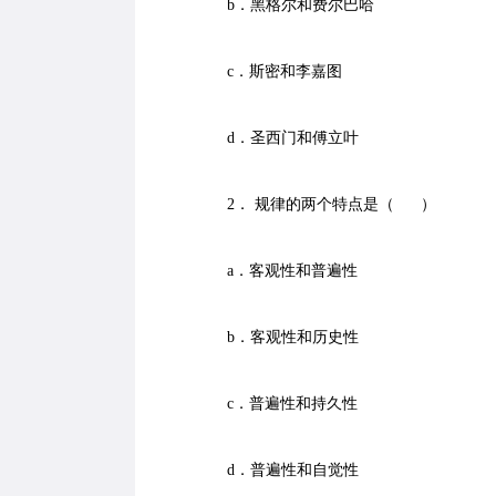
b．黑格尔和费尔巴哈
c．斯密和李嘉图
d．圣西门和傅立叶
2． 规律的两个特点是（ ）
a．客观性和普遍性
b．客观性和历史性
c．普遍性和持久性
d．普遍性和自觉性