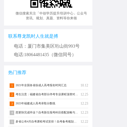
微信搜索关注「中创学历提升培训中心」公众号
资讯、规划、真题、资料等你来领
联系尊龙凯时人生就是搏
电话：厦门市集美区珩山街993号
电话:18064481435（微信同号）
热门推荐
10.12
2021年全国各省份成人高考报名时间汇总
1
12.25
考生注意：福建省自考部分停考专业课程顶替对照通告！
2
12.23
2025年福建成人高考录取分数线
3
12.23
想更快完成毕业？自考新生报考科目搭配攻略与注意事项须知！
4
12.22
多省公布4月自考课程考试安排！自考备考规划转发分享！
5