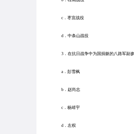
c．枣宜战役
d．中条山战役
3．在抗日战争中为国捐躯的八路军副参
a．彭雪枫
b．赵尚志
c．杨靖宇
d．左权