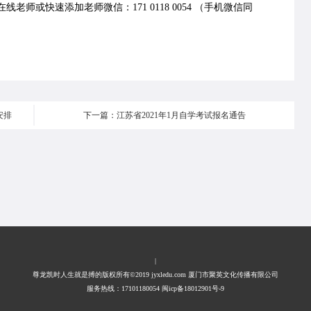
老师或快速添加老师微信：171 0118 0054 （手机微信同
安排
下一篇：江苏省2021年1月自学考试报名通告
|
尊龙凯时人生就是搏的版权所有©2019 jyxledu.com 厦门市聚英文化传播有限公司
服务热线：17101180054 闽icp备18012901号-9