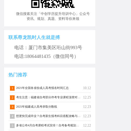
微信搜索关注「中创学历提升培训中心」公众号
资讯、规划、真题、资料等你来领
联系尊龙凯时人生就是搏
电话：厦门市集美区珩山街993号
电话:18064481435（微信同号）
热门推荐
10.12
2021年全国各省份成人高考报名时间汇总
1
12.25
考生注意：福建省自考部分停考专业课程顶替对照通告！
2
12.23
2025年福建成人高考录取分数线
3
12.23
想更快完成毕业？自考新生报考科目搭配攻略与注意事项须知！
4
12.22
多省公布4月自考课程考试安排！自考备考规划转发分享！
5