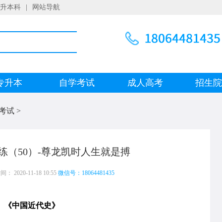
升本科
|
网站导航
专升本
自学考试
成人高考
招生
考试
>
练（50）-尊龙凯时人生就是搏
 2020-11-18 10:55
微信号：18064481435
《中国近代史》