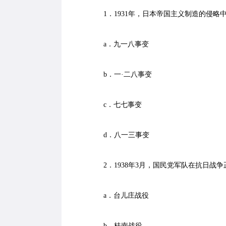
1．1931年，日本帝国主义制造的侵略
a．九一八事变
b．一·二八事变
c．七七事变
d．八一三事变
2．1938年3月，国民党军队在抗日战
a．台儿庄战役
b．桂南战役