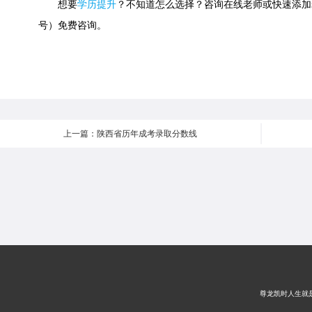
想要
学历提升
？不知道怎么选择？咨询在线老师或快速添加老师微信
号）免费咨询。
上一篇：陕西省历年成考录取分数线
尊龙凯时人生就是搏