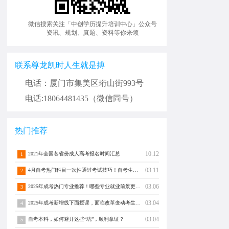
微信搜索关注「中创学历提升培训中心」公众号
资讯、规划、真题、资料等你来领
联系尊龙凯时人生就是搏
电话：厦门市集美区珩山街993号
电话:18064481435（微信同号）
热门推荐
10.12
2021年全国各省份成人高考报名时间汇总
1
03.11
4月自考热门科目一次性通过考试技巧！自考生快收藏！
2
03.06
2025年成考热门专业推荐！哪些专业就业前景更好？
3
03.04
2025年成考新增线下面授课，面临改革变动考生将如何选择专业？
4
03.04
自考本科，如何避开这些“坑”，顺利拿证？
5