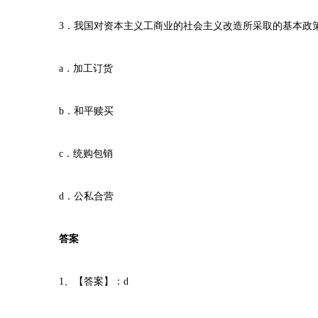
3．我国对资本主义工商业的社会主义改造所采取的基本政
a．加工订货
b．和平赎买
c．统购包销
d．公私合营
答案
1、【答案】：d