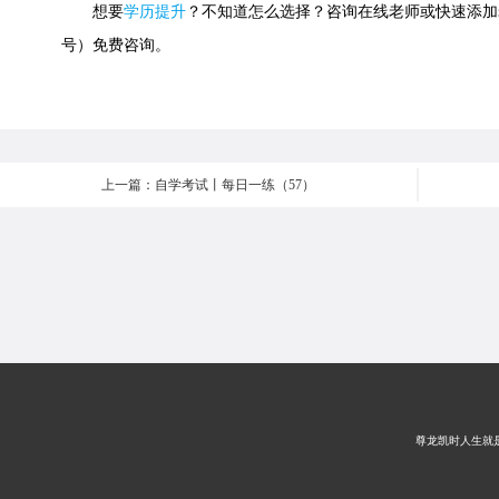
想要
学历提升
？不知道怎么选择？咨询在线老师或快速添加老师微信
号）免费咨询。
上一篇：自学考试丨每日一练（57）
尊龙凯时人生就是搏