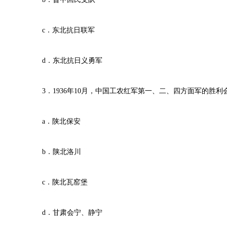
c．东北抗日联军
d．东北抗日义勇军
3．1936年10月，中国工农红军第一、二、四方面军的胜利
a．陕北保安
b．陕北洛川
c．陕北瓦窑堡
d．甘肃会宁、静宁