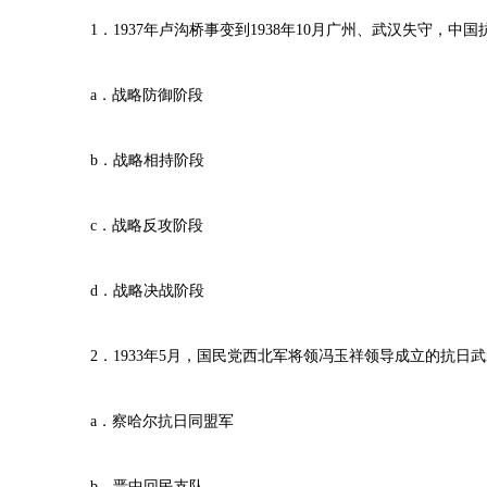
1．1937年卢沟桥事变到1938年10月广州、武汉失守，中
a．战略防御阶段
b．战略相持阶段
c．战略反攻阶段
d．战略决战阶段
2．1933年5月，国民党西北军将领冯玉祥领导成立的抗日
a．察哈尔抗日同盟军
b．晋中回民支队