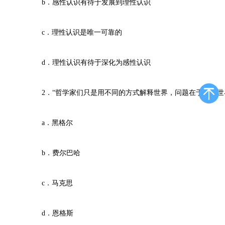
b．感性认识有待于发展到理性认识
c．理性认识是唯一可靠的
d．理性认识有待于深化为感性认识
2．“哲学家们只是用不同的方式解释世界，问题在于改变世
a．黑格尔
b．费尔巴哈
c．马克思
d．恩格斯