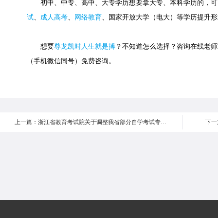
初中、中专、高中、大专学历想要拿大专、本科学历的，可
试
、
成人高考
、
网络教育
、国家开放大学（电大）等学历提升形
想要
尊龙凯时人生就是搏
？不知道怎么选择？咨询在线老师或快速
（手机微信同号）免费咨询。
上一篇：浙江省教育考试院关于调整我省部分自学考试专业主考院校及停考房屋建筑工程专科专业的通知
下一