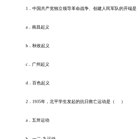
1．中国共产党独立领导革命战争、创建人民军队的开端是
a．南昌起义
b．秋收起义
c．广州起义
d．百色起义
2．1935年，北平学生发起的抗日救亡运动是（ ）
a．五卅运动
b．一二·九运动