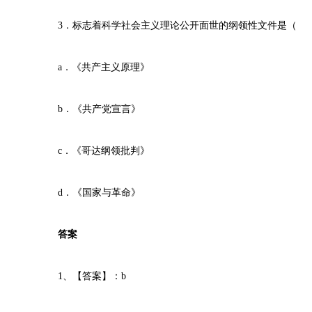
3．标志着科学社会主义理论公开面世的纲领性文件是（
a．《共产主义原理》
b．《共产党宣言》
c．《哥达纲领批判》
d．《国家与革命》
答案
1、【答案】：b