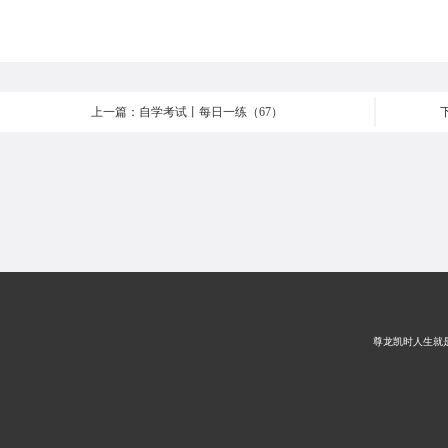
上一篇：自学考试丨每日一练（67）
尊龙凯时人生就是搏