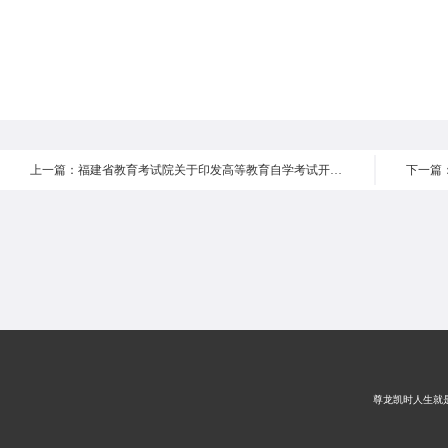
上一篇：福建省教育考试院关于印发高等教育自学考试开考专业2021年理论课程考试使用教材目录的通知
尊龙凯时人生就是搏