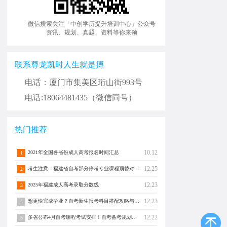
微信搜索关注「中创学历提升培训中心」公众号
资讯、规划、真题、资料等你来领
联系尊龙凯时人生就是搏
电话：厦门市集美区珩山街993号
电话:18064481435（微信同号）
热门推荐
10.12
2021年全国各省份成人高考报名时间汇总
1
12.25
考生注意：福建省自考部分停考专业课程顶替对照通告！
2
12.23
2025年福建成人高考录取分数线
3
12.23
想更快完成毕业？自考新生报考科目搭配攻略与注意事项须知！
4
12.22
多省公布4月自考课程考试安排！自考备考规划转发分享！
5