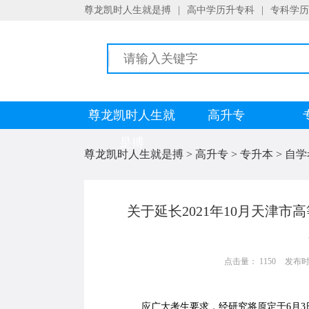
尊龙凯时人生就是搏
|
高中学历升专科
|
专科学历
尊龙凯时人生就
高升专
是搏
尊龙凯时人生就是搏
>
高升专
>
专升本
>
自学
关于延长2021年10月天津
点击量： 1150
发布时间：
应广大考生要求，经研究将原定于6月3日1