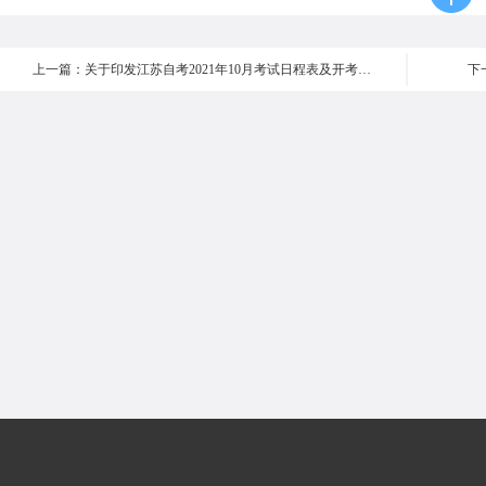
上一篇：关于印发江苏自考2021年10月考试日程表及开考课程教材计划的通知
下