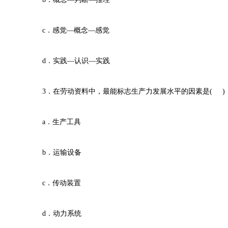
c．感觉—概念—感觉
d．实践—认识—实践
3．在劳动资料中，最能标志生产力发展水平的因素是( )
a．生产工具
b．运输设备
c．传动装置
d．动力系统