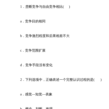
1．垄断竞争与自由竞争相比( )
a．竞争目的相同
b．竞争激烈程度和后果相差不大
c．竞争范围扩展
d．竞争手段没有变化
2．下列选项中，正确表述一个完整认识过程的是( )
a．感觉—知觉—表象
b．概念—判断—推理