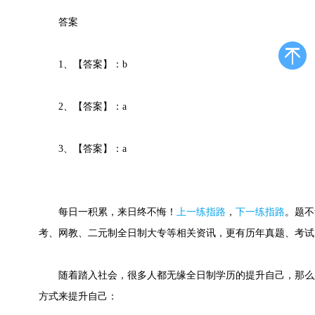
答案
1、【答案】：b
2、【答案】：a
3、【答案】：a
每日一积累，来日终不悔！
上一练指路
，
下一练指路
。
题不
考、网教、二元制全日制大专等相关资讯，更有历年真题、考试
随着踏入社会，很多人都无缘全日制学历的提升自己，那么
方式来提升自己：