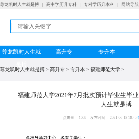
尊龙凯时人生就是搏
|
高中学历升专科
|
专科学历升本科
|
网站导航
尊龙凯时人生就
高升专
专升本
是搏
尊龙凯时人生就是搏
>
高升专
>
专升本
>
福建师范大学
>
福建师范大学2021年7月批次预计毕业生毕
人生就是搏
点击量： 1609
发布时间： 2021-06-18 10:45
各校外学习中心，各有关学生：