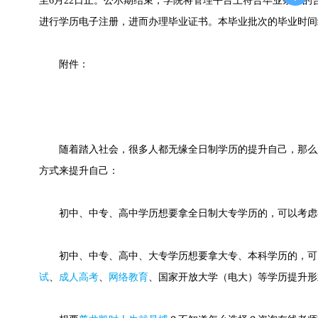
至6月22日止。公示期结束，学院将管理平台上符合毕业条件
进行学历电子注册，进而办理毕业证书。本毕业批次的毕业时间统一
附件：
随着踏入社会，很多人都无缘全日制学历的提升自己，那么
方式来提升自己：
初中、中专、高中学历想要拿全日制大专学历的，可以考虑
初中、中专、高中、大专学历想要拿大专、本科学历的，可
试
、
成人高考
、
网络教育
、国家开放大学（电大）等学历提升形