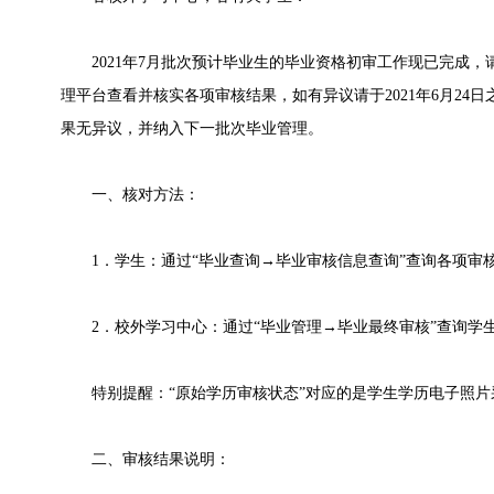
2021年7月批次预计毕业生的毕业资格初审工作现已完成，
理平台查看并核实各项审核结果，如有异议请于2021年6月24
果无异议，并纳入下一批次毕业管理。
一、核对方法：
1．学生：通过“毕业查询→毕业审核信息查询”查询各项审
2．校外学习中心：通过“毕业管理→毕业最终审核”查询学
特别提醒：“原始学历审核状态”对应的是学生学历电子照片
二、审核结果说明：