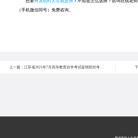
想要
尊龙凯时人生就是搏
？不知道怎么选择？咨询在线老师或快速
（手机微信同号）免费咨询。
上一篇：江苏省2021年7月高等教育自学考试疫情防控考生须知
尊龙凯时人生就是搏