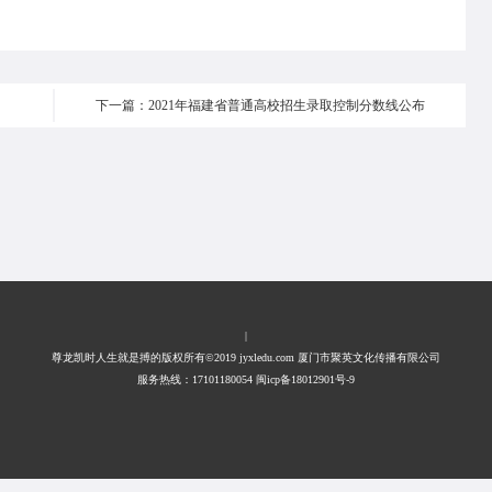
下一篇：2021年福建省普通高校招生录取控制分数线公布
|
尊龙凯时人生就是搏的版权所有©2019 jyxledu.com 厦门市聚英文化传播有限公司
服务热线：17101180054 闽icp备18012901号-9