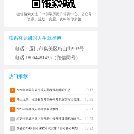
微信搜索关注「中创学历提升培训中心」公众号
资讯、规划、真题、资料等你来领
联系尊龙凯时人生就是搏
电话：厦门市集美区珩山街993号
电话:18064481435（微信同号）
热门推荐
10.12
2021年全国各省份成人高考报名时间汇总
1
12.25
考生注意：福建省自考部分停考专业课程顶替对照通告！
2
12.23
2025年福建成人高考录取分数线
3
12.23
想更快完成毕业？自考新生报考科目搭配攻略与注意事项须知！
4
12.22
多省公布4月自考课程考试安排！自考备考规划转发分享！
5