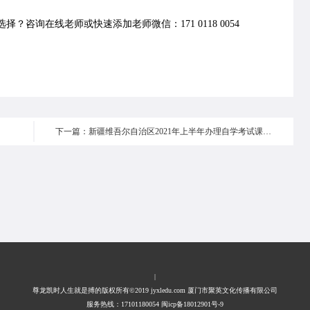
择？咨询在线老师或快速添加老师微信：171 0118 0054
下一篇：新疆维吾尔自治区2021年上半年办理自学考试课程免考申请的公告
|
尊龙凯时人生就是搏的版权所有©2019 jyxledu.com 厦门市聚英文化传播有限公司
服务热线：17101180054 闽icp备18012901号-9