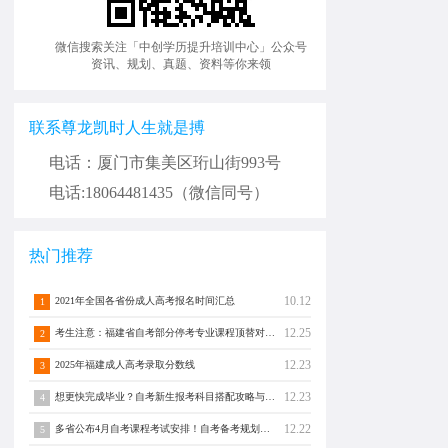
微信搜索关注「中创学历提升培训中心」公众号
资讯、规划、真题、资料等你来领
联系尊龙凯时人生就是搏
电话：厦门市集美区珩山街993号
电话:18064481435（微信同号）
热门推荐
10.12
2021年全国各省份成人高考报名时间汇总
1
12.25
考生注意：福建省自考部分停考专业课程顶替对照通告！
2
12.23
2025年福建成人高考录取分数线
3
12.23
想更快完成毕业？自考新生报考科目搭配攻略与注意事项须知！
4
12.22
多省公布4月自考课程考试安排！自考备考规划转发分享！
5