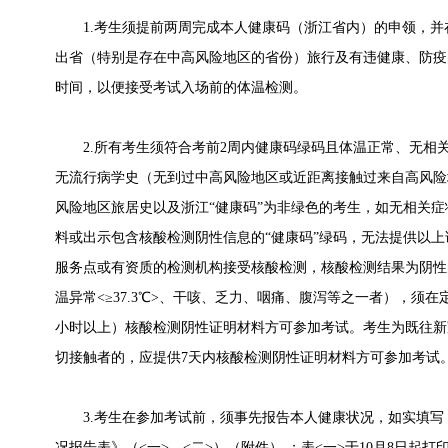
1.考生须提前两周完成本人健康码（浙江省内）的申领，并
出省（特别是存在中高风险地区的省份）旅行及有违健康、防疫
时间，以便接受考试入场前的体温检测。
2.所有考生须符合考前2周内健康码绿码且体温正常、无相
无流行病学史（无到过中高风险地区或近距离接触过来自高风险
风险地区旅居史以及浙江“健康码”为非绿色的考生，如无相关症
料或出示包含核酸检测阴性信息的“健康码”绿码，无法提供以
服务点或有资质的检测机构接受核酸检测，核酸检测结果为阴性
温异常<≥37.3℃>、干咳、乏力、咽痛、腹泻等之一者），须在
小时以上）核酸检测阴性证明材料方可参加考试。考生为既往新
切接触者的，应提供7天内核酸检测阴性证明材料方可参加考试
3.考生在参加考试前，须事先报告本人健康状况，如实填写《2
况报告表》（<一>、<二>）（附件） ；表<一>于10月8日起