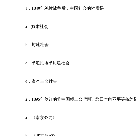
1．1840年鸦片战争后，中国社会的性质是（ ）
a．奴隶社会
b．封建社会
c．半殖民地半封建社会
d．资本主义社会
2．1895年签订的将中国领土台湾割让给日本的不平等条约
a．《南京条约》
b．《北京条约》