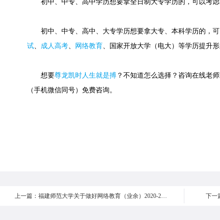
初中、中专、高中学历想要拿全日制大专学历的，可以考虑
初中、中专、高中、大专学历想要拿大专、本科学历的，可
试
、
成人高考
、
网络教育
、国家开放大学（电大）等学历提升形
想要
尊龙凯时人生就是搏
？不知道怎么选择？咨询在线老师或快速
（手机微信同号）免费咨询。
上一篇：福建师范大学关于做好网络教育（业余）2020-2级新学年注册缴费工作通知
下一