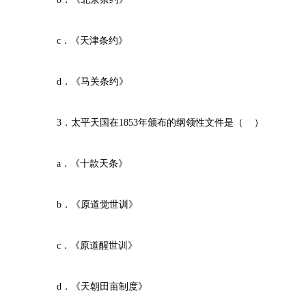
c．《天津条约》
d．《马关条约》
3．太平天国在1853年颁布的纲领性文件是（ ）
a．《十款天条》
b．《原道觉世训》
c．《原道醒世训》
d．《天朝田亩制度》