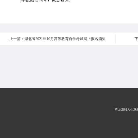
（手机微信同号）免费咨询。
上一篇：湖北省2021年10月高等教育自学考试网上报名须知
尊龙凯时人生就是搏