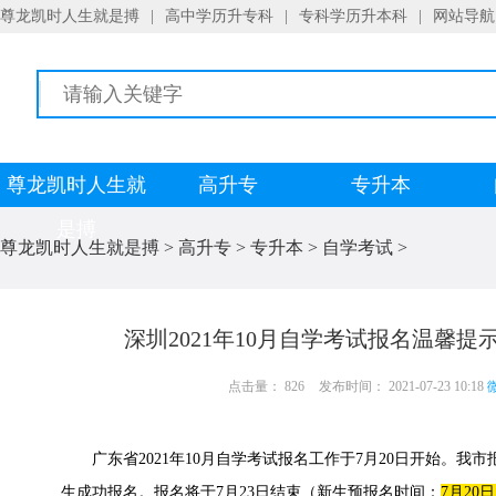
尊龙凯时人生就是搏
|
高中学历升专科
|
专科学历升本科
|
网站导航
尊龙凯时人生就
高升专
专升本
是搏
尊龙凯时人生就是搏
>
高升专
>
专升本
>
自学考试
>
深圳2021年10月自学考试报名温馨提
点击量： 826
发布时间： 2021-07-23 10:18
微
广东省2021年10月自学考试报名工作于7月20日开始。我市报
生成功报名。报名将于7月23日结束（新生预报名时间：
7月20日