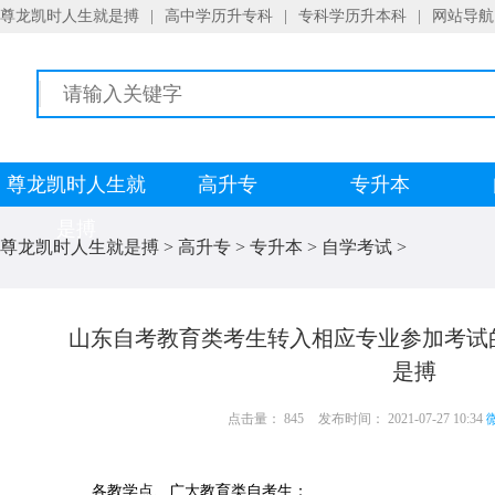
尊龙凯时人生就是搏
|
高中学历升专科
|
专科学历升本科
|
网站导航
尊龙凯时人生就
高升专
专升本
是搏
尊龙凯时人生就是搏
>
高升专
>
专升本
>
自学考试
>
山东自考教育类考生转入相应专业参加考试
是搏
点击量： 845
发布时间： 2021-07-27 10:34
微
各教学点、广大教育类自考生：