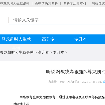
尊龙凯时人生就是搏
|
高中学历升专科
|
专科学历升本科
|
网站导航
尊龙凯时人生就
高升专
专升本
是搏
尊龙凯时人生就是搏
>
高升专
>
专升本
>
听说网教统考很难?-尊龙凯
点击量： 950
发布时间： 2021-07-28 11:17
微
网络教育也称为远程教育，通过使用电视及互联网等传播媒
时随地上课。