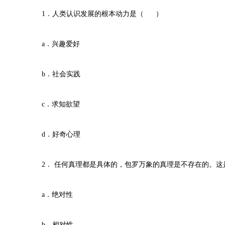
1．人类认识发展的根本动力是（ ）
a．兴趣爱好
b．社会实践
c．求知欲望
d．好奇心理
2． 任何真理都是具体的，包罗万象的真理是不存在的。
a．绝对性
b．相对性