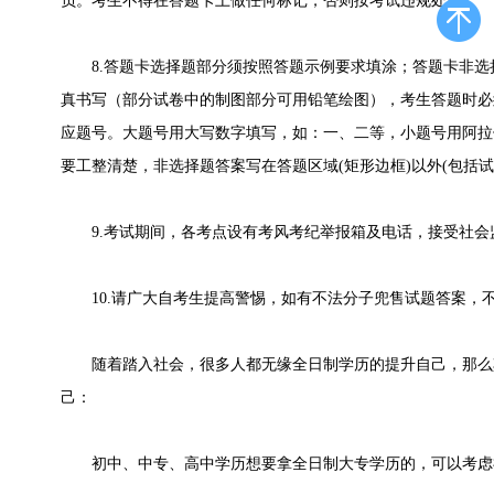
负。考生不得在答题卡上做任何标记，否则按考试违规处理。
8.答题卡选择题部分须按照答题示例要求填涂；答题卡非选
真书写（部分试卷中的制图部分可用铅笔绘图），考生答题时必须
应题号。大题号用大写数字填写，如：一、二等，小题号用阿拉伯
要工整清楚，非选择题答案写在答题区域(矩形边框)以外(包括
9.考试期间，各考点设有考风考纪举报箱及电话，接受社会
10.请广大自考生提高警惕，如有不法分子兜售试题答案，
随着踏入社会，很多人都无缘全日制学历的提升自己，那么
己：
初中、中专、高中学历想要拿全日制大专学历的，可以考虑