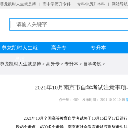
尊龙凯时人生就是搏
|
高中学历升专科
|
专科学历升本科
|
网站导航
尊龙凯时人生就
高升专
专升本
是搏
尊龙凯时人生就是搏
>
高升专
>
专升本
>
自学考试
>
2021年10月南京市自学考试注意事
点击量： 689
发布时间： 2021-10-09 10:19
微
2021年10月全国高等教育自学考试将于10月16日至17日进
设48个考点，4600多个考场。南京市社会教育考试院提醒考生