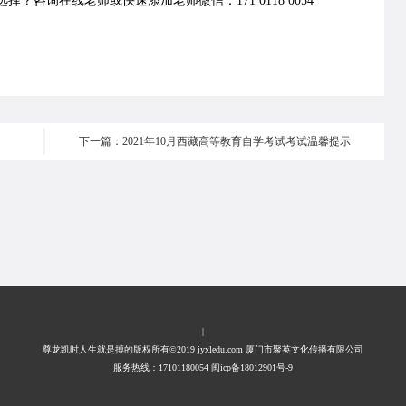
择？咨询在线老师或快速添加老师微信：171 0118 0054
下一篇：2021年10月西藏高等教育自学考试考试温馨提示
|
尊龙凯时人生就是搏的版权所有©2019 jyxledu.com 厦门市聚英文化传播有限公司
服务热线：17101180054 闽icp备18012901号-9