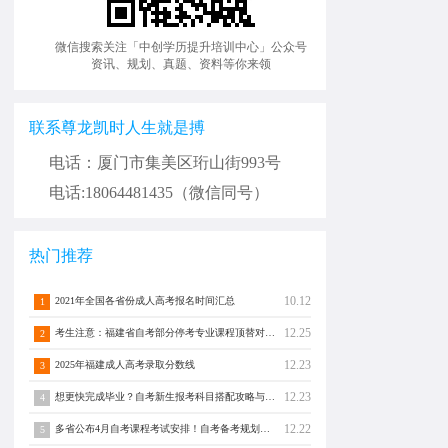
微信搜索关注「中创学历提升培训中心」公众号
资讯、规划、真题、资料等你来领
联系尊龙凯时人生就是搏
电话：厦门市集美区珩山街993号
电话:18064481435（微信同号）
热门推荐
10.12
2021年全国各省份成人高考报名时间汇总
1
12.25
考生注意：福建省自考部分停考专业课程顶替对照通告！
2
12.23
2025年福建成人高考录取分数线
3
12.23
想更快完成毕业？自考新生报考科目搭配攻略与注意事项须知！
4
12.22
多省公布4月自考课程考试安排！自考备考规划转发分享！
5