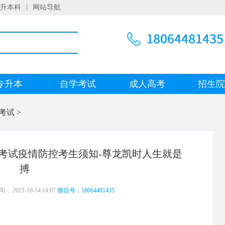
升本科
|
网站导航
专升本
自学考试
成人高考
招生
考试
>
自学考试疫情防控考生须知-尊龙凯时人生就是
搏
 2021-10-14 14:07
微信号：18064481435