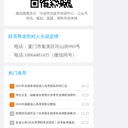
微信搜索关注「中创学历提升培训中心」公众号
资讯、规划、真题、资料等你来领
联系尊龙凯时人生就是搏
电话：厦门市集美区珩山街993号
电话:18064481435（微信同号）
热门推荐
10.12
2021年全国各省份成人高考报名时间汇总
1
12.25
考生注意：福建省自考部分停考专业课程顶替对照通告！
2
12.23
2025年福建成人高考录取分数线
3
12.23
想更快完成毕业？自考新生报考科目搭配攻略与注意事项须知！
4
12.22
多省公布4月自考课程考试安排！自考备考规划转发分享！
5