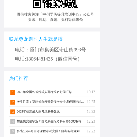
微信搜索关注「中创学历提升培训中心」公众号
资讯、规划、真题、资料等你来领
联系尊龙凯时人生就是搏
电话：厦门市集美区珩山街993号
电话:18064481435（微信同号）
热门推荐
10.12
2021年全国各省份成人高考报名时间汇总
1
12.25
考生注意：福建省自考部分停考专业课程顶替对照通告！
2
12.23
2025年福建成人高考录取分数线
3
12.23
想更快完成毕业？自考新生报考科目搭配攻略与注意事项须知！
4
12.22
多省公布4月自考课程考试安排！自考备考规划转发分享！
5