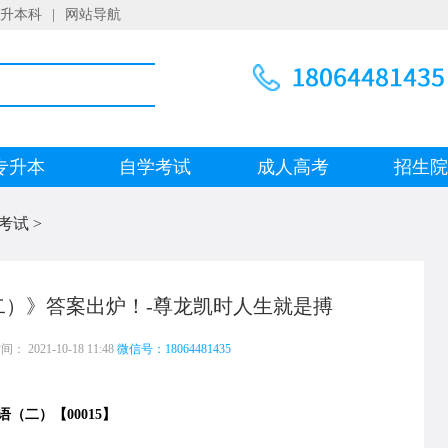
升本科
|
网站导航
专升本
自学考试
成人高考
招生
考试
>
（二）》答案出炉！-尊龙凯时人生就是搏
 2021-10-18 11:48
微信号：18064481435
语（二）
【00015】