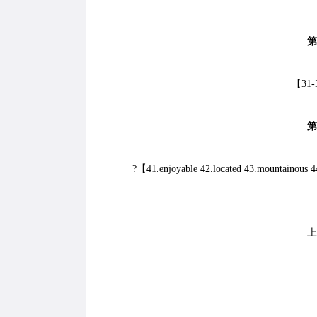
第
【31-3
第
?【41.enjoyable 42.located 43.mountainous 44.
上